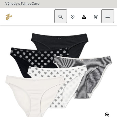
Výhody s TchiboCard