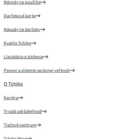
Návody na použitie
Darčeková karta
Nápady na darčeky
Kvalita Tchibo
Likvidácia a zloženie
Pomoc a zistenie správnej veľkosti
O Tchibo
Kariéra
Trvalá udržateľnosť
Tlačové centrum
Tchibo Blog