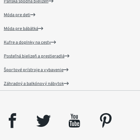
Pánska spodná bielizeň
Móda pre deti
Móda pre bábätká
Kufre a doplnky na cesty
Posteľná bielizeň a prestieradlá
Športové prístroje a vybavenie
Záhradný a balkónový nábytok
facebook
twitter
youtube
pinterest