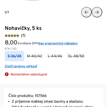
1/7
Nohavičky, 5 ks
(7)
8,00
vrátane DPH
bez prepravných nákladov
€
€/ks
1,60
S 36/38
M 40/42
L 44/46
XL 48/50
Zistiť správnu veľkosť
Momentálne nedostupné
Číslo produktu: 157566
Z príjemne mäkkej zmesi bavlny a elastanu