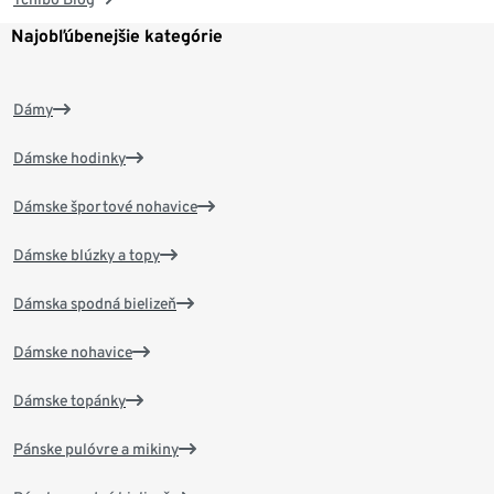
Najobľúbenejšie kategórie
Dámy
Dámske hodinky
Dámske športové nohavice
Dámske blúzky a topy
Dámska spodná bielizeň
Dámske nohavice
Dámske topánky
Pánske pulóvre a mikiny