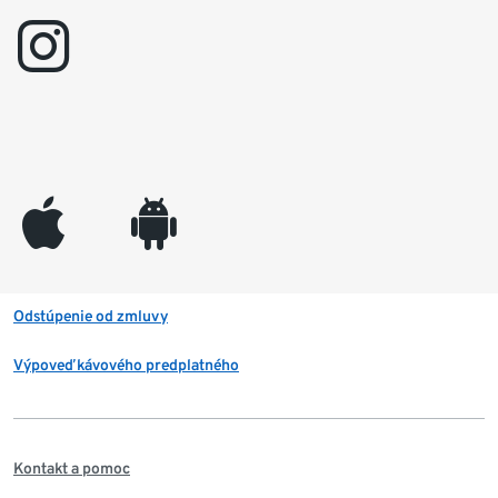
instagram
appleinc
android
Odstúpenie od zmluvy
Výpoveď kávového predplatného
Kontakt a pomoc