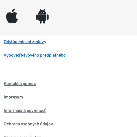
appleinc
android
Odstúpenie od zmluvy
Výpoveď kávového predplatného
Kontakt a pomoc
Impresum
Informačná povinnosť
Ochrana osobných údajov