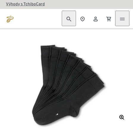
Výhody s TchiboCard