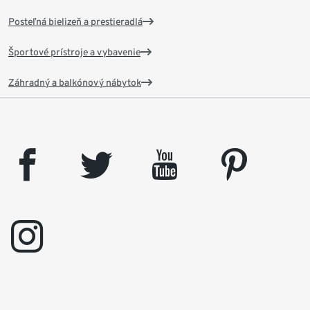
Posteľná bielizeň a prestieradlá
Športové prístroje a vybavenie
Záhradný a balkónový nábytok
facebook
twitter
youtube
pinterest
instagram