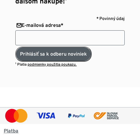
ďalšom nákupe!¹
* Povinný údaj
E-mailová adresa*
Prihlásiť sa k odberu noviniek
¹ Platia
podmienky použitia poukazu.
Platba