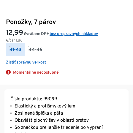
Ponožky, 7 párov
12,99
vrátane DPH
bez prepravných nákladov
€
€/pár
1,86
41-43
44-46
Zistiť správnu veľkosť
Momentálne nedostupné
Číslo produktu: 99099
Elastický a protišmykový lem
Zosilnená špička a päta
Obzvlášť plochý šev v oblasti prstov
So značkou pre ľahšie triedenie po vypraní