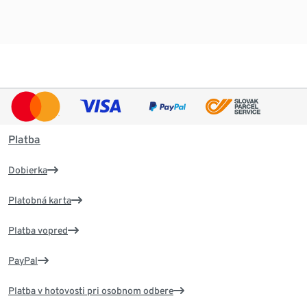
Platba
Dobierka
Platobná karta
Platba vopred
PayPal
Platba v hotovosti pri osobnom odbere