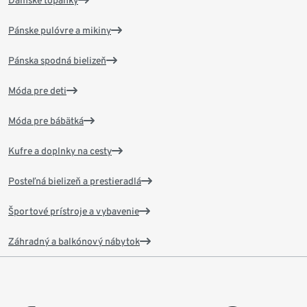
Dámske topánky
Pánske pulóvre a mikiny
Pánska spodná bielizeň
Móda pre deti
Móda pre bábätká
Kufre a doplnky na cesty
Posteľná bielizeň a prestieradlá
Športové prístroje a vybavenie
Záhradný a balkónový nábytok