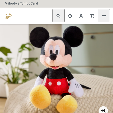
Výhody s TchiboCard