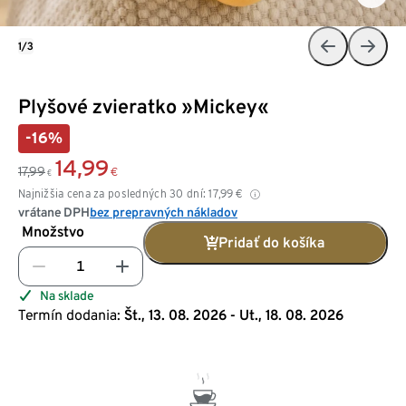
1/3
Plyšové zvieratko »Mickey«
-16%
14,99
17,99
€
€
Najnižšia cena za posledných 30 dní:
17,99
€
vrátane DPH
bez prepravných nákladov
Množstvo
Pridať do košíka
Na sklade
Termín dodania:
Št., 13. 08. 2026 - Ut., 18. 08. 2026