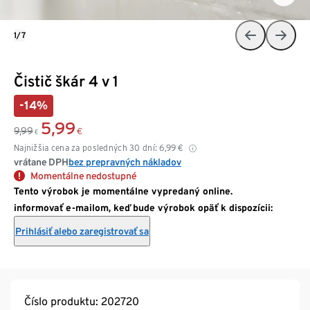
1/7
Čistič škár 4 v 1
-14%
5,99
9,99
€
€
Najnižšia cena za posledných 30 dní:
6,99
€
vrátane DPH
bez prepravných nákladov
Momentálne nedostupné
Tento výrobok je momentálne vypredaný online.
informovať e-mailom, keď bude výrobok opäť k dispozícii:
Prihlásiť alebo zaregistrovať sa
Číslo produktu: 202720