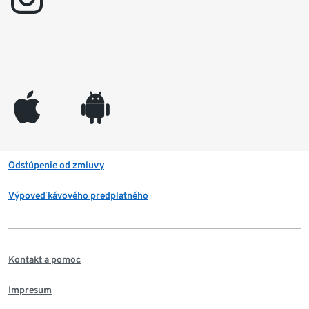
appleinc
android
Odstúpenie od zmluvy
Výpoveď kávového predplatného
Kontakt a pomoc
Impresum