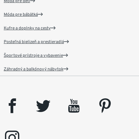
Móda pre deti
Móda pre bábätká
Kufre a doplnky na cesty
Posteľná bielizeň a prestieradlá
Športové prístroje a vybavenie
Záhradný a balkónový nábytok
facebook
twitter
youtube
pinterest
instagram