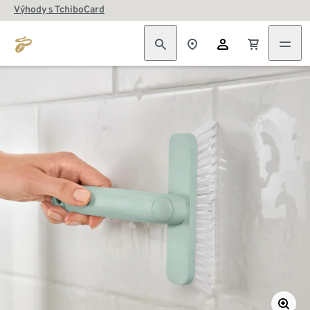
Výhody s TchiboCard