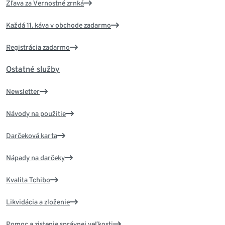
Zľava za Vernostné zrnká
Každá 11. káva v obchode zadarmo
Registrácia zadarmo
Ostatné služby
Newsletter
Návody na použitie
Darčeková karta
Nápady na darčeky
Kvalita Tchibo
Likvidácia a zloženie
Pomoc a zistenie správnej veľkosti