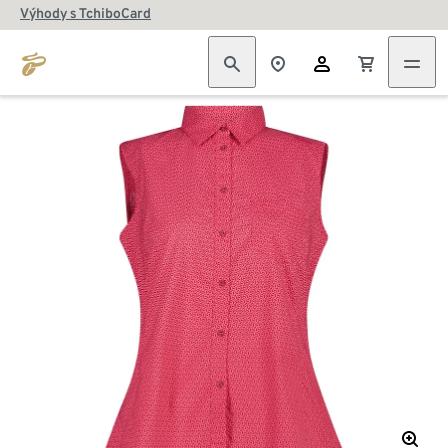
Výhody s TchiboCard