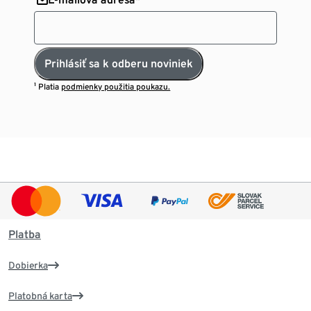
Prihlásiť sa k odberu noviniek
¹ Platia
podmienky použitia poukazu.
Platba
Dobierka
Platobná karta