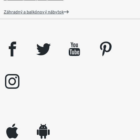
Záhradný a balkónový nábytok
facebook
twitter
youtube
pinterest
instagram
appleinc
android