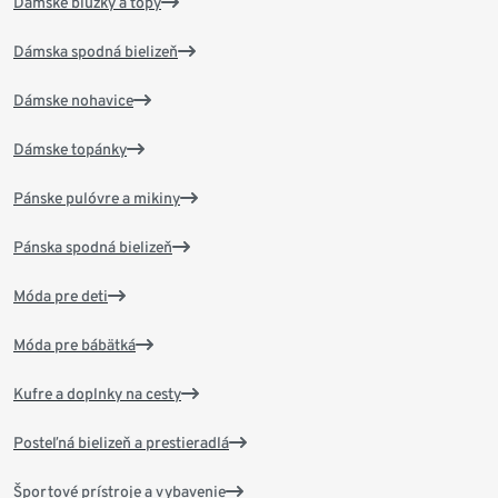
Dámske blúzky a topy
Dámska spodná bielizeň
Dámske nohavice
Dámske topánky
Pánske pulóvre a mikiny
Pánska spodná bielizeň
Móda pre deti
Móda pre bábätká
Kufre a doplnky na cesty
Posteľná bielizeň a prestieradlá
Športové prístroje a vybavenie