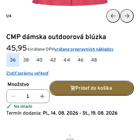
1/4
CMP dámska outdoorová blúzka
45,95
vrátane DPH
vrátane prepravných nákladov
€
36
38
40
42
44
46
48
Zistiť správnu veľkosť
Množstvo
Pridať do košíka
Na sklade
Termín dodania:
Pi., 14. 08. 2026 - St., 19. 08. 2026