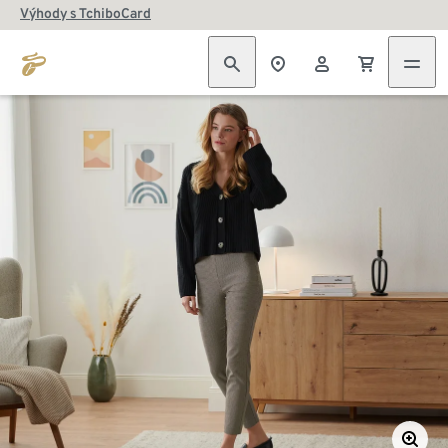
Výhody s TchiboCard