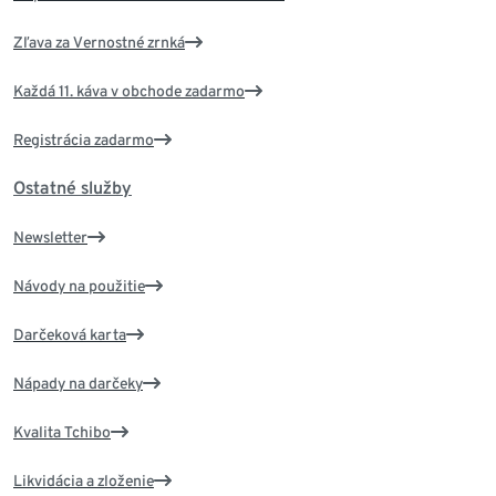
Zľava za Vernostné zrnká
Každá 11. káva v obchode zadarmo
Registrácia zadarmo
Ostatné služby
Newsletter
Návody na použitie
Darčeková karta
Nápady na darčeky
Kvalita Tchibo
Likvidácia a zloženie