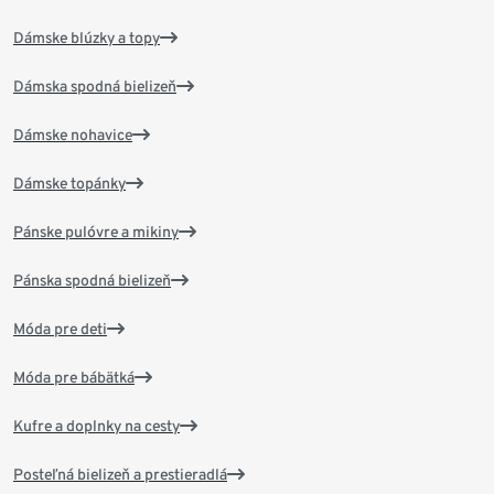
Dámske blúzky a topy
Dámska spodná bielizeň
Dámske nohavice
Dámske topánky
Pánske pulóvre a mikiny
Pánska spodná bielizeň
Móda pre deti
Móda pre bábätká
Kufre a doplnky na cesty
Posteľná bielizeň a prestieradlá