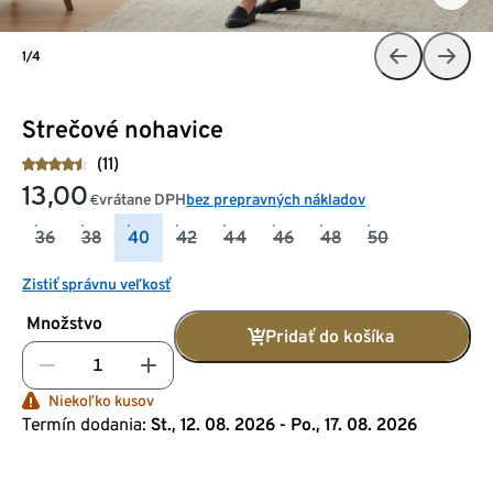
1/4
Strečové nohavice
(11)
13,00
vrátane DPH
bez prepravných nákladov
€
36
38
40
42
44
46
48
50
Zistiť správnu veľkosť
Množstvo
Pridať do košíka
Niekoľko kusov
Termín dodania:
St., 12. 08. 2026 - Po., 17. 08. 2026