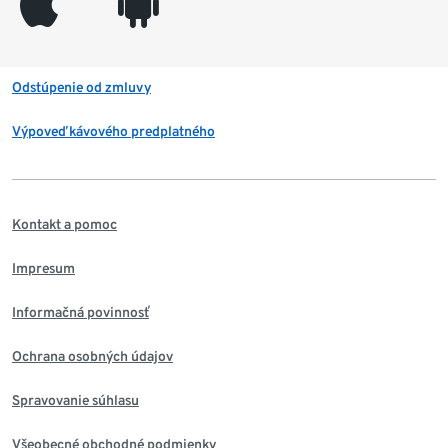
appleinc
android
Odstúpenie od zmluvy
Výpoveď kávového predplatného
Kontakt a pomoc
Impresum
Informačná povinnosť
Ochrana osobných údajov
Spravovanie súhlasu
Všeobecné obchodné podmienky