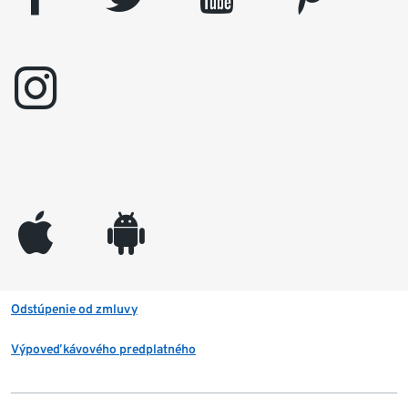
instagram
appleinc
android
Odstúpenie od zmluvy
Výpoveď kávového predplatného