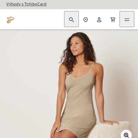
Výhody s TchiboCard