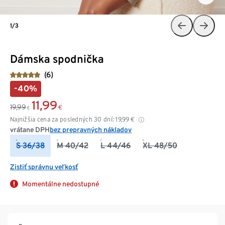
1/3
Dámska spodnička
(6)
-40%
11,99
19,99
€
€
Najnižšia cena za posledných 30 dní:
19,99
€
vrátane DPH
bez prepravných nákladov
S 36/38
M 40/42
L 44/46
XL 48/50
Zistiť správnu veľkosť
Momentálne nedostupné