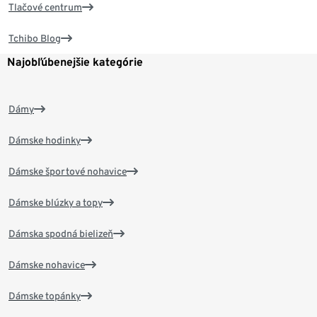
Tlačové centrum
Tchibo Blog
Najobľúbenejšie kategórie
Dámy
Dámske hodinky
Dámske športové nohavice
Dámske blúzky a topy
Dámska spodná bielizeň
Dámske nohavice
Dámske topánky