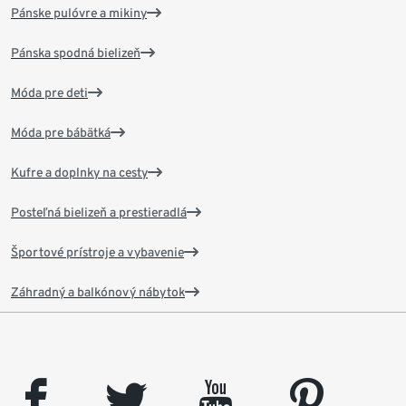
Pánske pulóvre a mikiny
Pánska spodná bielizeň
Móda pre deti
Móda pre bábätká
Kufre a doplnky na cesty
Posteľná bielizeň a prestieradlá
Športové prístroje a vybavenie
Záhradný a balkónový nábytok
facebook
twitter
youtube
pinterest