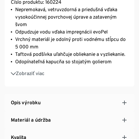
Číslo produktu: 160224
Nepremokavá, vetruvzdorná a priedušná vďaka
vysokoúčinnej povrchovej úprave a zataveným
švom
Odpudzuje vodu vďaka impregnácii evoPel
Vrchný materiál je odolný proti vodnému stĺpcu do
5 000 mm
Taftová podšívka uľahčuje obliekanie a vyzliekanie.
Odopínateľná kapucňa so stojatým golierom
Nastaviteľné konce rukávov
Zobraziť viac
2 vrecká na zips
Opis výrobku
Materiál a údržba
Kvalita