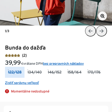
1/3
Bunda do dažďa
(2)
39,99
vrátane DPH
bez prepravných nákladov
€
122/128
134/140
146/152
158/164
170/176
Zistiť správnu veľkosť
Momentálne nedostupné