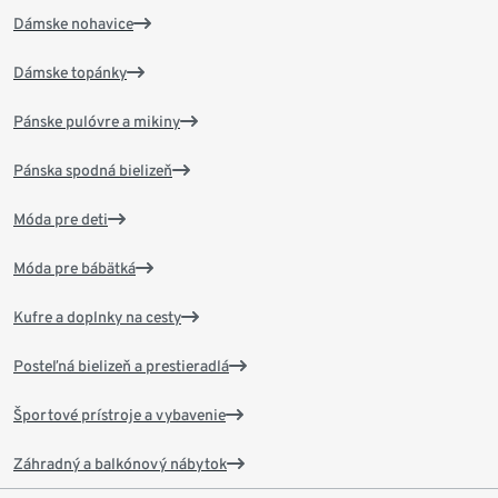
Dámske nohavice
Dámske topánky
Pánske pulóvre a mikiny
Pánska spodná bielizeň
Móda pre deti
Móda pre bábätká
Kufre a doplnky na cesty
Posteľná bielizeň a prestieradlá
Športové prístroje a vybavenie
Záhradný a balkónový nábytok