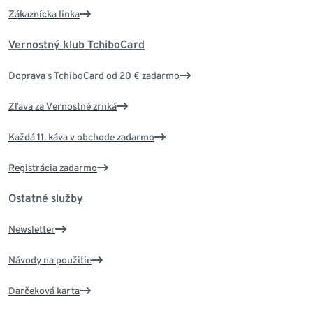
Zákaznícka linka
Vernostný klub TchiboCard
Doprava s TchiboCard od 20 € zadarmo
Zľava za Vernostné zrnká
Každá 11. káva v obchode zadarmo
Registrácia zadarmo
Ostatné služby
Newsletter
Návody na použitie
Darčeková karta