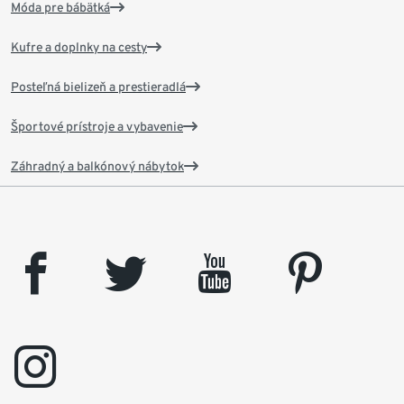
Móda pre bábätká
Kufre a doplnky na cesty
Posteľná bielizeň a prestieradlá
Športové prístroje a vybavenie
Záhradný a balkónový nábytok
facebook
twitter
youtube
pinterest
instagram