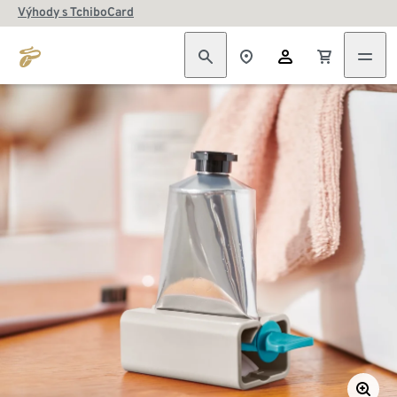
Výhody s TchiboCard