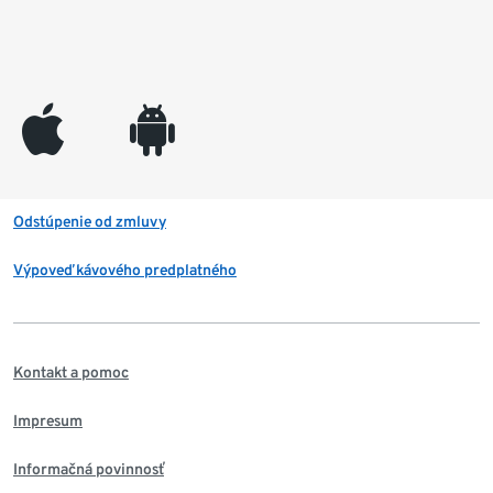
appleinc
android
Odstúpenie od zmluvy
Výpoveď kávového predplatného
Kontakt a pomoc
Impresum
Informačná povinnosť