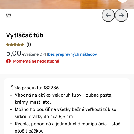
1/3
Vytláčač túb
(1)
5,00
vrátane DPH
bez prepravných nákladov
€
Momentálne nedostupné
Číslo produktu: 182286
Vhodná na akýkoľvek druh tuby – zubná pasta,
krémy, masti atď.
Možno ho použiť na všetky bežné veľkosti túb so
šírkou drážky do cca 6,5 cm
Rýchla, pohodlná a jednoduchá manipulácia – stačí
otočiť páčkou