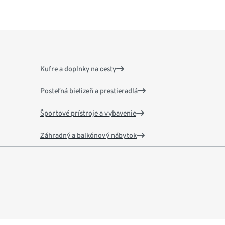
Kufre a doplnky na cesty
Posteľná bielizeň a prestieradlá
Športové prístroje a vybavenie
Záhradný a balkónový nábytok