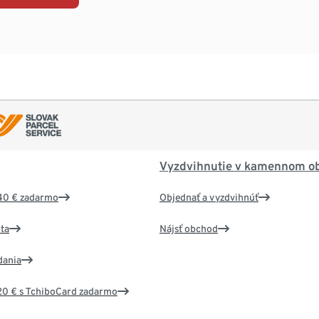
Vyzdvihnutie v kamennom o
40 € zadarmo
Objednať a vyzdvihnúť
ta
Nájsť obchod
dania
20 € s TchiboCard zadarmo