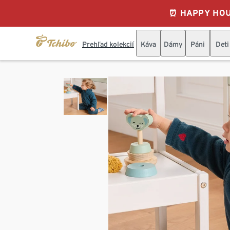
⏰ HAPPY HOURS
Prehľad kolekcií
Káva
Dámy
Páni
Deti