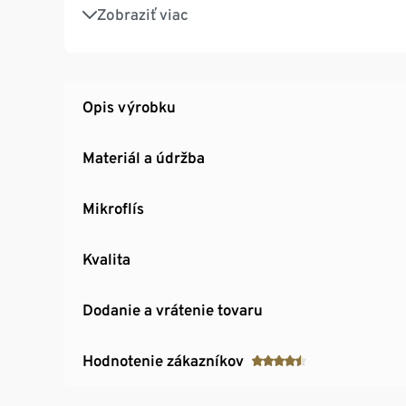
S malou výšivkou s motívom srdiečka na ruk
Zobraziť viac
Opis výrobku
Materiál a údržba
Mikroflís
Kvalita
Dodanie a vrátenie tovaru
Hodnotenie zákazníkov