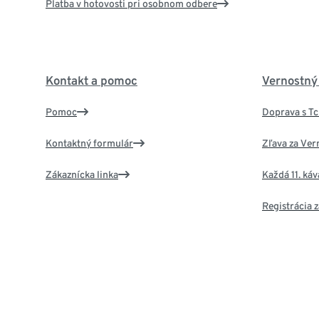
Platba v hotovosti pri osobnom odbere
Kontakt a pomoc
Vernostný
Pomoc
Doprava s T
Kontaktný formulár
Zľava za Ver
Zákaznícka linka
Každá 11. ká
Registrácia