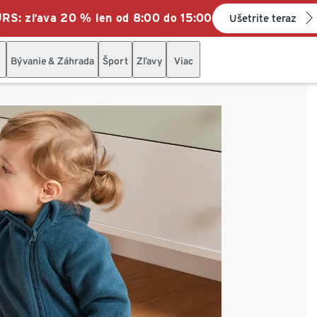
: zľava 20 % len od 8:00 do 15:00
Ušetrite teraz
Bývanie & Záhrada
Šport
Zľavy
Viac