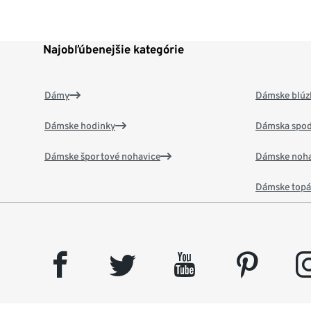
Najobľúbenejšie kategórie
Dámy
Dámske blúzk
Dámske hodinky
Dámska spod
Dámske športové nohavice
Dámske noha
Dámske top
facebook
twitter
youtube
pinterest
insta