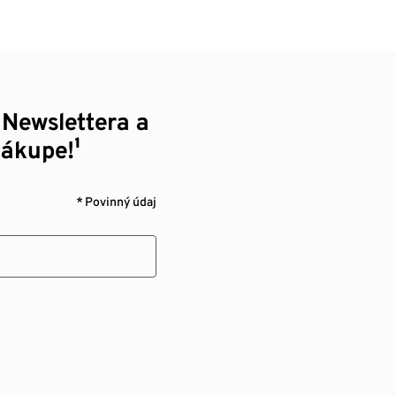
 Newslettera a
nákupe!¹
* Povinný údaj