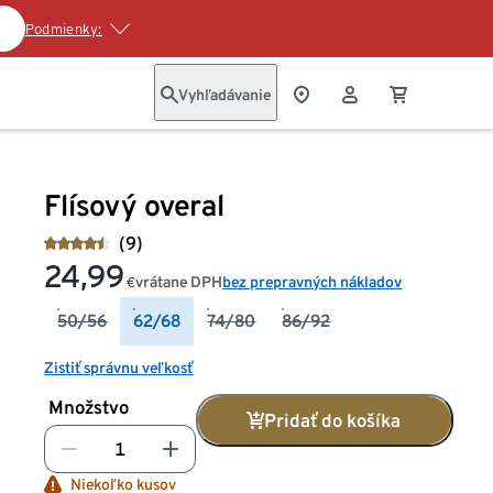
Podmienky:
Vyhľadávanie
Flísový overal
(9)
24,99
vrátane DPH
bez prepravných nákladov
€
50/56
62/68
74/80
86/92
Zistiť správnu veľkosť
Množstvo
Pridať do košíka
Niekoľko kusov