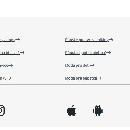
y a topy
Pánske pulóvre a mikiny
ná bielizeň
Pánska spodná bielizeň
vice
Móda pre deti
ánky
Móda pre bábätká
gram
appleinc
android