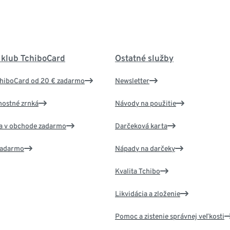
 klub TchiboCard
Ostatné služby
chiboCard od 20 € zadarmo
Newsletter
nostné zrnká
Návody na použitie
va v obchode zadarmo
Darčeková karta
 zadarmo
Nápady na darčeky
Kvalita Tchibo
Likvidácia a zloženie
Pomoc a zistenie správnej veľkosti