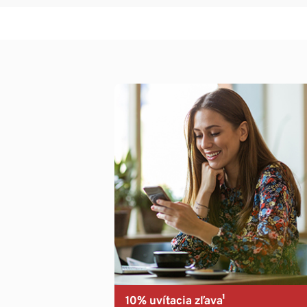
10% uvítacia zľava¹