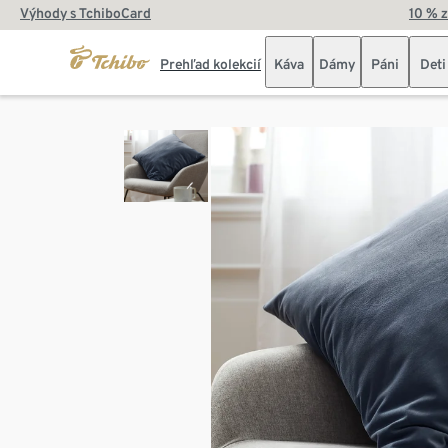
Výhody s TchiboCard
10 % 
Prehľad kolekcií
Káva
Dámy
Páni
Deti