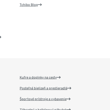
Tchibo Blog
Kufre a doplnky na cesty
Posteľná bielizeň a prestieradlá
Športové prístroje a vybavenie
Záhradný a balkónový nábytok