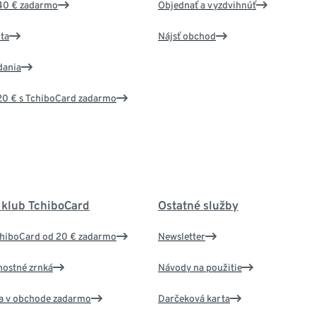
40 € zadarmo
Objednať a vyzdvihnúť
ta
Nájsť obchod
dania
20 € s TchiboCard zadarmo
 klub TchiboCard
Ostatné služby
chiboCard od 20 € zadarmo
Newsletter
nostné zrnká
Návody na použitie
va v obchode zadarmo
Darčeková karta