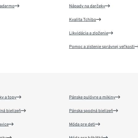
 zadarmo
Nápady na darčeky
Kvalita Tchibo
Likvidácia a zloženie
Pomoc a zistenie správnej veľkosti
y a topy
Pánske pulóvre a mikiny
ná bielizeň
Pánska spodná bielizeň
vice
Móda pre deti
ánky
Móda pre bábätká