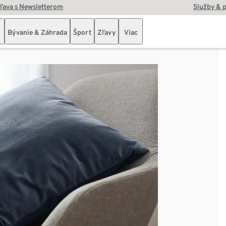
zľava s Newsletterom
Služby & 
Bývanie & Záhrada
Šport
Zľavy
Viac