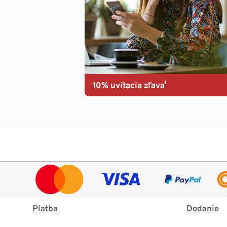
10% uvítacia zľava¹
Platba
Dodanie