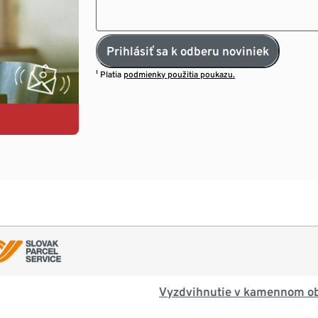
Prihlásiť sa k odberu noviniek
¹ Platia
podmienky použitia poukazu.
Vyzdvihnutie v kamennom o