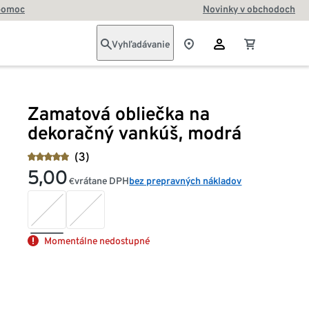
pomoc
Novinky v obchodoch
Vyhľadávanie
Zamatová obliečka na
dekoračný vankúš, modrá
(3)
5,00
vrátane DPH
bez prepravných nákladov
€
Momentálne nedostupné