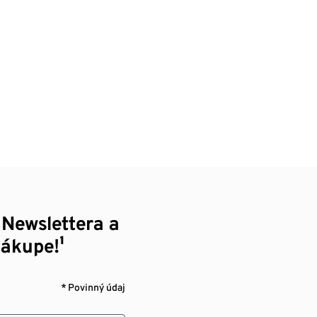
 Newslettera a
nákupe!¹
* Povinný údaj