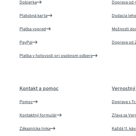
Dobierka
Doprava od 
Platobná karta
Dodacia leho
Platba vopred
Možnosti do
PayPal
Doprava od 
Platba v hotovosti pri osobnom odbere
Kontakt a pomoc
Vernostný
Pomoc
Doprava s T
Kontaktný formulár
Zľava za Ver
Zákaznícka linka
Každá 11. ká