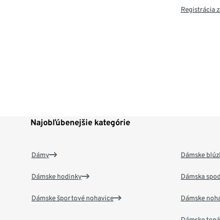
Registrácia
Najobľúbenejšie kategórie
Dámy
Dámske blúzk
Dámske hodinky
Dámska spod
Dámske športové nohavice
Dámske noha
Dámske top