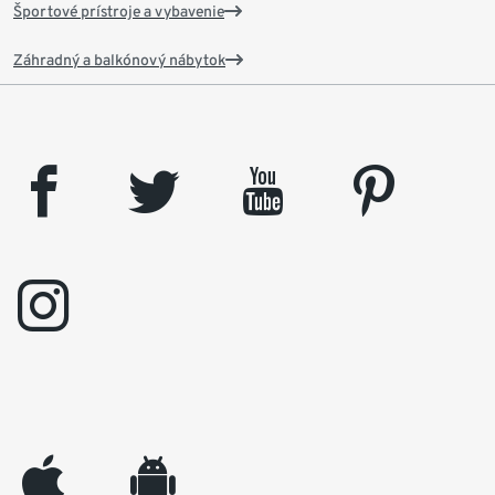
Športové prístroje a vybavenie
Záhradný a balkónový nábytok
facebook
twitter
youtube
pinterest
instagram
appleinc
android