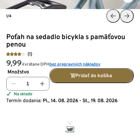
1/4
Poťah na sedadlo bicykla s pamäťovou
penou
(1)
9,99
vrátane DPH
bez prepravných nákladov
€
Množstvo
Pridať do košíka
Na sklade
Termín dodania:
Pi., 14. 08. 2026 - St., 19. 08. 2026