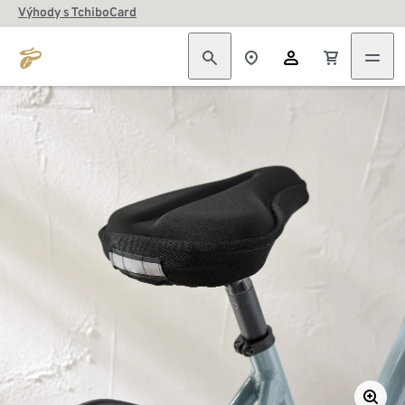
Výhody s TchiboCard