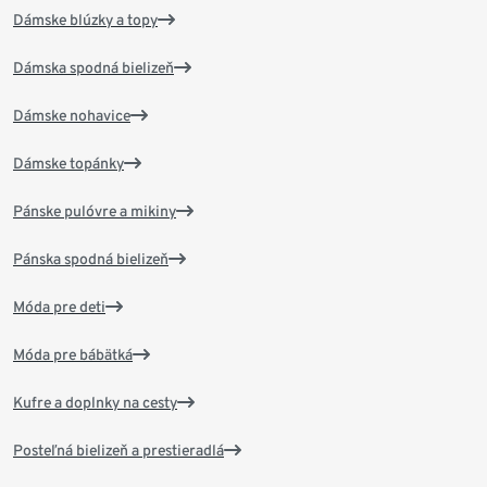
Dámske blúzky a topy
Dámska spodná bielizeň
Dámske nohavice
Dámske topánky
Pánske pulóvre a mikiny
Pánska spodná bielizeň
Móda pre deti
Móda pre bábätká
Kufre a doplnky na cesty
Posteľná bielizeň a prestieradlá