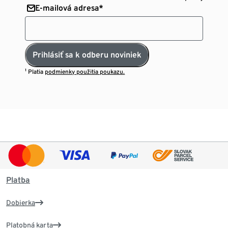
E-mailová adresa*
Prihlásiť sa k odberu noviniek
¹ Platia
podmienky použitia poukazu.
Platba
Dobierka
Platobná karta