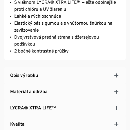
S vláknom LYCRA® XTRA LIFE™ ‒ ešte odolnejšie
proti chlóru a UV žiareniu
Ľahké a rýchloschnúce
Elastický pás s gumou a s vnútornou šnúrkou na
zaväzovanie
Dvojvrstvová predná strana s džersejovou
podšívkou
2 bočné kontrastné prúžky
Opis výrobku
Materiál a údržba
LYCRA® XTRA LIFE™
Kvalita