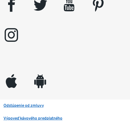
facebook
twitter
youtube
pinterest
instagram
appleinc
android
Odstúpenie od zmluvy
Výpoveď kávového predplatného