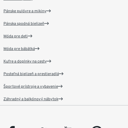
Pánske pulóvre a mikiny
Pánska spodná bielizeň
Móda pre deti
Móda pre bábätká
Kufre a doplnky na cesty
Posteľná bielizeň a prestieradlá
Športové prístroje a vybavenie
Záhradný a balkónový nábytok