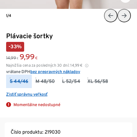
1/4
Plávacie šortky
-33%
9,99
14,99
€
€
Najnižšia cena za posledných 30 dní:
14,99
€
vrátane DPH
bez prepravných nákladov
S 44/46
M 48/50
L 52/54
XL 56/58
Zistiť správnu veľkosť
Momentálne nedostupné
Číslo produktu: 219030