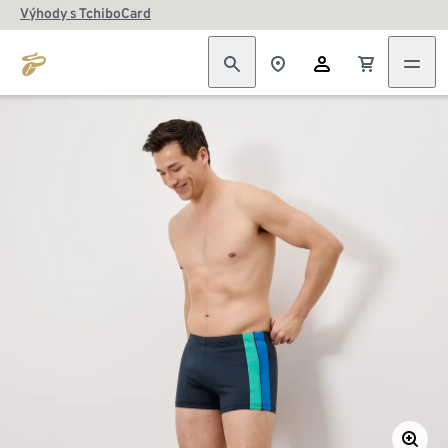
Výhody s TchiboCard