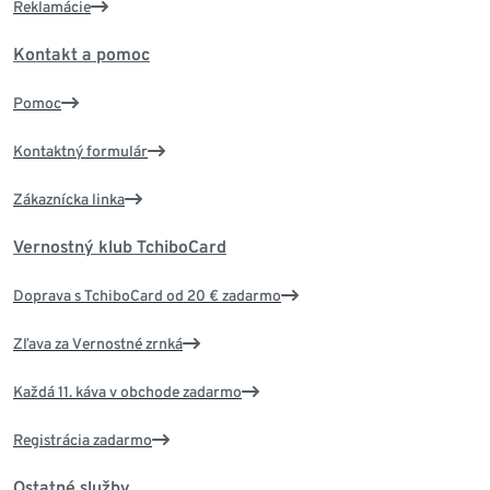
Reklamácie
Kontakt a pomoc
Pomoc
Kontaktný formulár
Zákaznícka linka
Vernostný klub TchiboCard
Doprava s TchiboCard od 20 € zadarmo
Zľava za Vernostné zrnká
Každá 11. káva v obchode zadarmo
Registrácia zadarmo
Ostatné služby