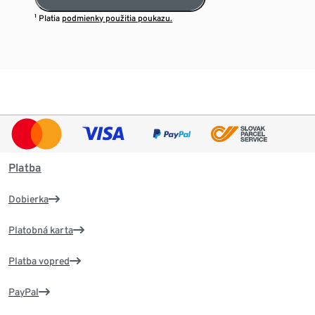
¹ Platia
podmienky použitia poukazu.
Platba
Dobierka
Platobná karta
Platba vopred
PayPal