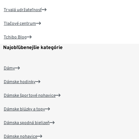
Trvalá udržateľnosť
Tlačové centrum
Tchibo Blog
Najobľúbenejšie kategórie
Dámy
Dámske hodinky
Dámske športové nohavice
Dámske blúzky a topy
Dámska spodná bielizeň
Dámske nohavice