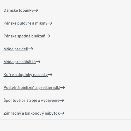
Dámske topánky
Pánske pulóvre a mikiny
Pánska spodná bielizeň
Móda pre deti
Móda pre bábätká
Kufre a doplnky na cesty
Posteľná bielizeň a prestieradlá
Športové prístroje a vybavenie
Záhradný a balkónový nábytok