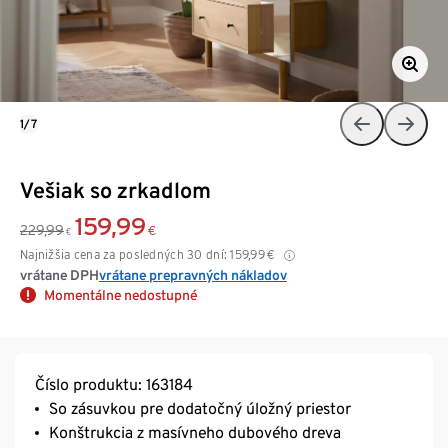
1/7
Vešiak so zrkadlom
159,99
229,99
€
€
Najnižšia cena za posledných 30 dní:
159,99
€
vrátane DPH
vrátane prepravných nákladov
Momentálne nedostupné
Číslo produktu: 163184
So zásuvkou pre dodatočný úložný priestor
Konštrukcia z masívneho dubového dreva