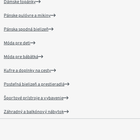
Dámske topánky
Pánske pulóvre a mikiny
Pánska spodná bielizeň
Móda pre deti
Móda pre bábätká
Kufre a doplnky na cesty
Posteľná bielizeň a prestieradlá
Športové prístroje a vybavenie
Záhradný a balkónový nábytok