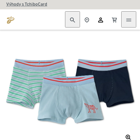
Výhody s TchiboCard