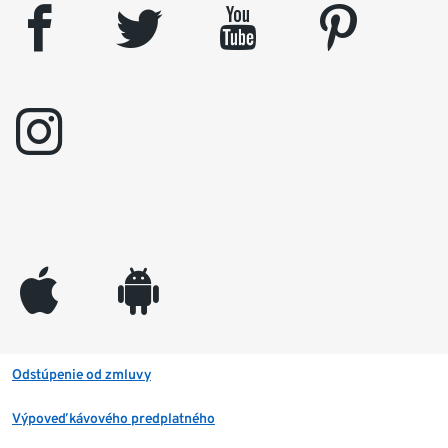
facebook
twitter
youtube
pinterest
instagram
appleinc
android
Odstúpenie od zmluvy
Výpoveď kávového predplatného