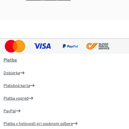
Platba
Dobierka
Platobná karta
Platba vopred
PayPal
Platba v hotovosti pri osobnom odbere