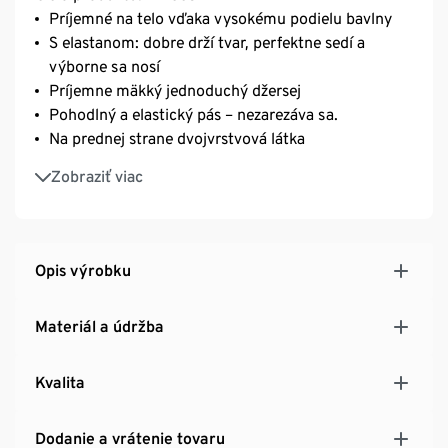
Príjemné na telo vďaka vysokému podielu bavlny
S elastanom: dobre drží tvar, perfektne sedí a
výborne sa nosí
Príjemne mäkký jednoduchý džersej
Pohodlný a elastický pás – nezarezáva sa.
Na prednej strane dvojvrstvová látka
Bez rušivých bočných švov
Zobraziť viac
Opis výrobku
Materiál a údržba
Kvalita
Dodanie a vrátenie tovaru