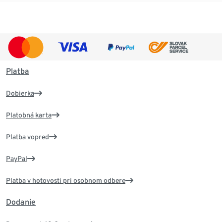
Platba
Dobierka
Platobná karta
Platba vopred
PayPal
Platba v hotovosti pri osobnom odbere
Dodanie