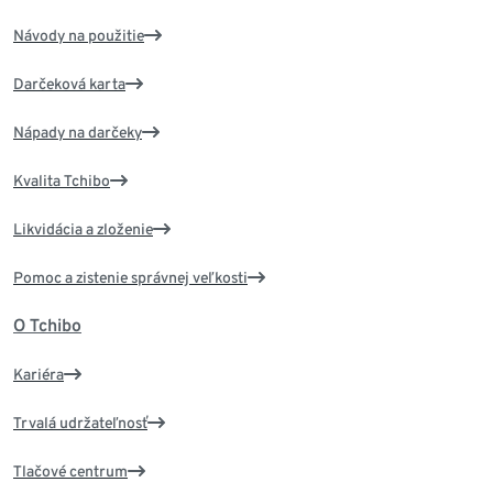
Návody na použitie
Darčeková karta
Nápady na darčeky
Kvalita Tchibo
Likvidácia a zloženie
Pomoc a zistenie správnej veľkosti
O Tchibo
Kariéra
Trvalá udržateľnosť
Tlačové centrum