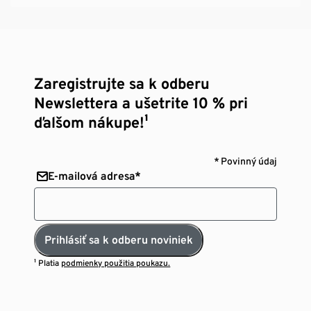
Zaregistrujte sa k odberu
Newslettera a ušetrite 10 % pri
ďalšom nákupe!¹
* Povinný údaj
E-mailová adresa*
Prihlásiť sa k odberu noviniek
¹ Platia
podmienky použitia poukazu.