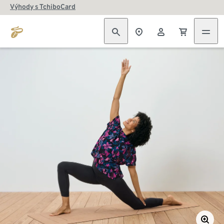
Výhody s TchiboCard