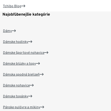
Tchibo Blog
Najobľúbenejšie kategórie
Dámy
Dámske hodinky
Dámske športové nohavice
Dámske blúzky a topy
Dámska spodná bielizeň
Dámske nohavice
Dámske topánky
Pánske pulóvre a mikiny