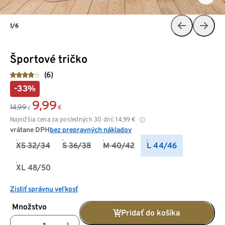
1/6
Športové tričko
(6)
-33%
9,99
14,99
€
€
Najnižšia cena za posledných 30 dní:
14,99
€
vrátane DPH
bez prepravných nákladov
XS 32/34
S 36/38
M 40/42
L 44/46
XL 48/50
Zistiť správnu veľkosť
Množstvo
Pridať do košíka