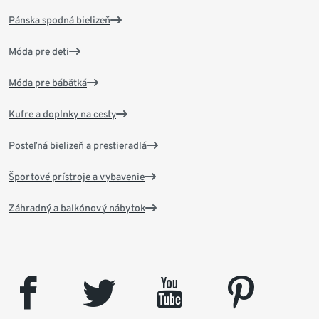
Pánska spodná bielizeň
Móda pre deti
Móda pre bábätká
Kufre a doplnky na cesty
Posteľná bielizeň a prestieradlá
Športové prístroje a vybavenie
Záhradný a balkónový nábytok
facebook
twitter
youtube
pinterest