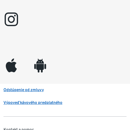
instagram
appleinc
android
Odstúpenie od zmluvy
Výpoveď kávového predplatného
Kontakt a pomoc