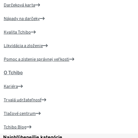
Darčeková karta
Nápady na darčeky
Kvalita Tchibo
Likvidácia a zloženie
Pomoc a zistenie správnej veľkosti
O Tchibo
Kariéra
Trvalá udržateľnosť
Tlačové centrum
Tchibo Blog
Najobľúbenejšie kategórie