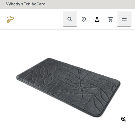
Výhody s TchiboCard