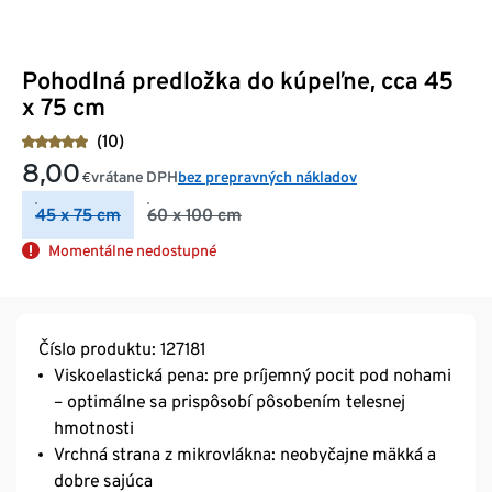
Pohodlná predložka do kúpeľne, cca 45
x 75 cm
(10)
8,00
vrátane DPH
bez prepravných nákladov
€
45 x 75 cm
60 x 100 cm
Momentálne nedostupné
Číslo produktu: 127181
Viskoelastická pena: pre príjemný pocit pod nohami
– optimálne sa prispôsobí pôsobením telesnej
hmotnosti
Vrchná strana z mikrovlákna: neobyčajne mäkká a
dobre sajúca