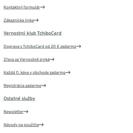
Kontaktný formulár
Zákaznícka linka
Vernostný klub TchiboCard
Doprava s TchiboCard od 20 € zadarmo
Zľava za Vernostné zrnká
Každá 11. káva v obchode zadarmo
Registrácia zadarmo
Ostatné služby
Newsletter
Návody na použitie