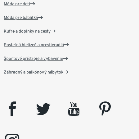
Móda pre deti
Móda pre bábätká
Kufre a doplnky na cesty
Posteľná bielizeň a prestieradlá
Športové prístroje a vybavenie
Záhradný a balkónový nábytok
facebook
twitter
youtube
pinterest