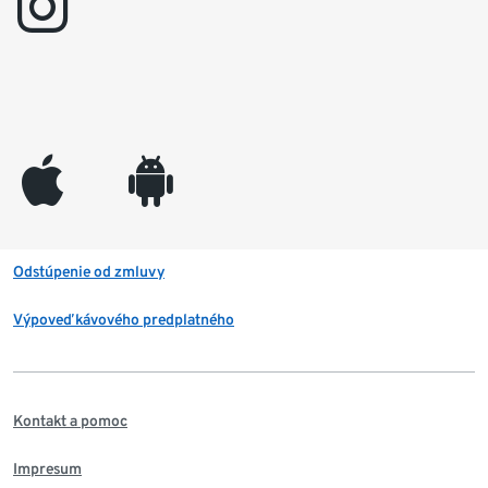
instagram
appleinc
android
Odstúpenie od zmluvy
Výpoveď kávového predplatného
Kontakt a pomoc
Impresum