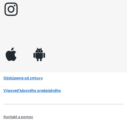
instagram
appleinc
android
Odstúpenie od zmluvy
Výpoveď kávového predplatného
Kontakt a pomoc