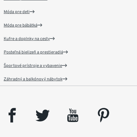
Móda pre deti
Móda pre bábätká
Kufre a doplnky na cesty
Posteľná bielizeň a prestieradlá
Športové prístroje a vybavenie
Záhradný a balkónový nábytok
facebook
twitter
youtube
pinterest