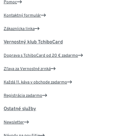
Pomoc
Kontaktný formulár
Zákaznícka linka
Vernostný klub TchiboCard
Doprava s TchiboCard od 20 € zadarmo
Zľava za Vernostné zrnká
Každá 11. káva v obchode zadarmo
Registrácia zadarmo
Ostatné služby
Newsletter
Návody na použitie