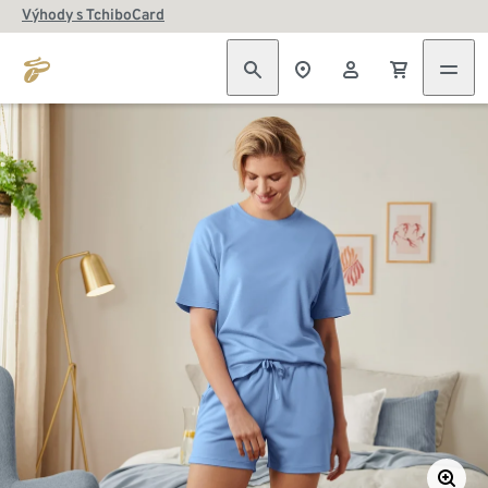
Výhody s TchiboCard