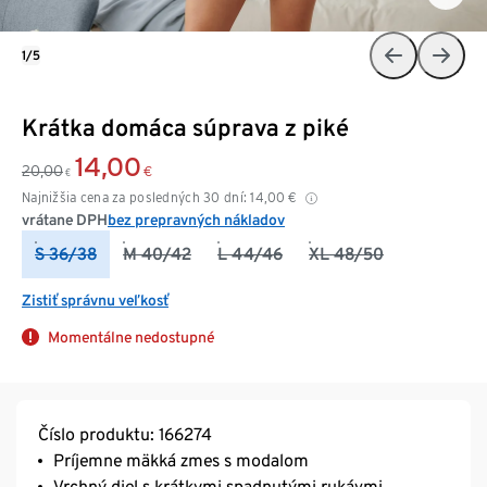
1/5
Krátka domáca súprava z piké
14,00
20,00
€
€
Najnižšia cena za posledných 30 dní:
14,00
€
vrátane DPH
bez prepravných nákladov
S 36/38
M 40/42
L 44/46
XL 48/50
Zistiť správnu veľkosť
Momentálne nedostupné
Číslo produktu: 166274
Príjemne mäkká zmes s modalom
Vrchný diel s krátkymi spadnutými rukávmi