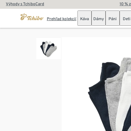
Výhody s TchiboCard
10 % 
Prehľad kolekcií
Káva
Dámy
Páni
Deti