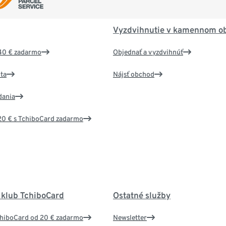
Vyzdvihnutie v kamennom o
40 € zadarmo
Objednať a vyzdvihnúť
ta
Nájsť obchod
dania
20 € s TchiboCard zadarmo
 klub TchiboCard
Ostatné služby
chiboCard od 20 € zadarmo
Newsletter