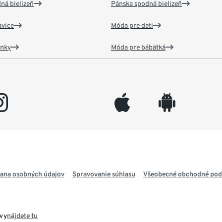
ná bielizeň
Pánska spodná bielizeň
vice
Móda pre deti
ánky
Móda pre bábätká
gram
appleinc
android
ana osobných údajov
Spravovanie súhlasu
Všeobecné obchodné po
avy
nájdete tu