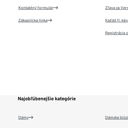
Kontaktný formulár
Zľava za Ver
Zákaznícka linka
Každá 11. ká
Registrácia
Najobľúbenejšie kategórie
Dámy
Dámske blúzk