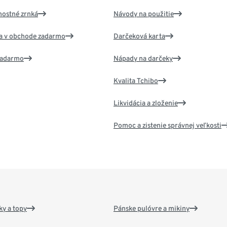
nostné zrnká
Návody na použitie
va v obchode zadarmo
Darčeková karta
 zadarmo
Nápady na darčeky
Kvalita Tchibo
Likvidácia a zloženie
Pomoc a zistenie správnej veľkosti
y a topy
Pánske pulóvre a mikiny