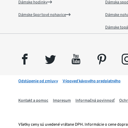
Dámske hodinky
Dámska spod
Dámske športové nohavice
Dámske noha
Dámske top
facebook
twitter
youtube
pinterest
insta
Odstúpenie od zmluvy
Výpoveď kávového predplatného
Kontakt a pomoc
Impresum
Informačná povinnosť
Ochr
Všetky ceny sú uvedené vrátane DPH. Informácie o cene dopr