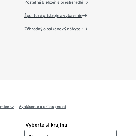
Posteľná bielizeň a prestieradlá
Športové prístroje a vybavenie
Záhradný a balkónový nábytok
dmienky
Vyhlásenie o prístupnosti
Vyberte si krajinu