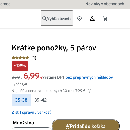
pomoc
Novinky v obchodoch
Vyhľadávanie
Krátke ponožky, 5 párov
(1)
-12%
6,99
8,99
vrátane DPH
bez prepravných nákladov
€
€
€/pár
1,40
Najnižšia cena za posledných 30 dní:
7,99
€
35-38
39-42
Zistiť správnu veľkosť
Množstvo
Pridať do košíka