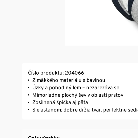
Číslo produktu: 204066
Z mäkkého materiálu s bavlnou
Úzky a pohodlný lem – nezarezáva sa
Mimoriadne plochý šev v oblasti prstov
Zosilnená špička aj päta
S elastanom: dobre držia tvar, perfektne sed
Opis výrobku