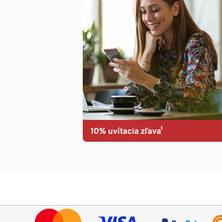
10% uvítacia zľava¹