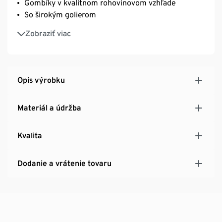
Gombíky v kvalitnom rohovinovom vzhľade
So širokým golierom
Pohodlná dámska bunda – ideálna na prechodné
Zobraziť viac
obdobie
Opis výrobku
Materiál a údržba
Kvalita
Dodanie a vrátenie tovaru