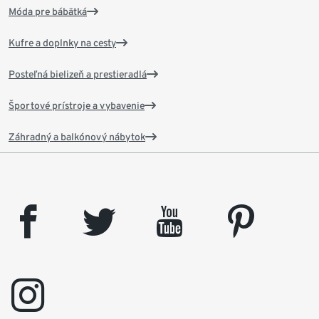
Móda pre bábätká
Kufre a doplnky na cesty
Posteľná bielizeň a prestieradlá
Športové prístroje a vybavenie
Záhradný a balkónový nábytok
facebook
twitter
youtube
pinterest
instagram