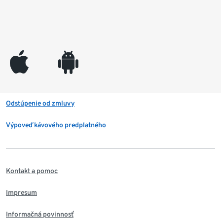
appleinc
android
Odstúpenie od zmluvy
Výpoveď kávového predplatného
Kontakt a pomoc
Impresum
Informačná povinnosť