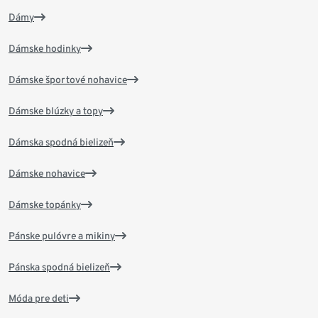
Dámy
Dámske hodinky
Dámske športové nohavice
Dámske blúzky a topy
Dámska spodná bielizeň
Dámske nohavice
Dámske topánky
Pánske pulóvre a mikiny
Pánska spodná bielizeň
Móda pre deti