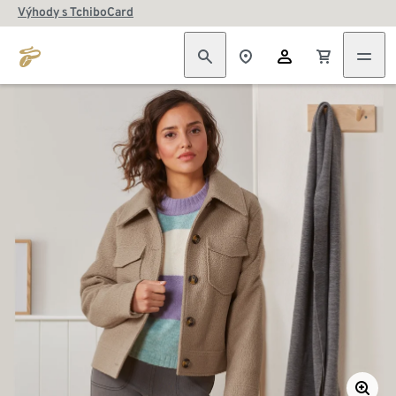
Výhody s TchiboCard