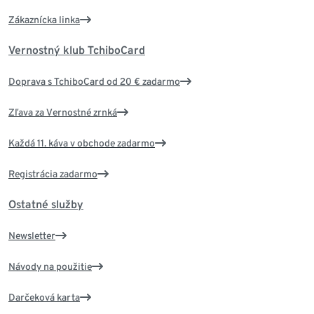
Zákaznícka linka
Vernostný klub TchiboCard
Doprava s TchiboCard od 20 € zadarmo
Zľava za Vernostné zrnká
Každá 11. káva v obchode zadarmo
Registrácia zadarmo
Ostatné služby
Newsletter
Návody na použitie
Darčeková karta