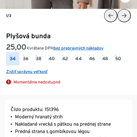
1/3
Plyšová bunda
25,00
vrátane DPH
bez prepravných nákladov
€
34
36
38
40
42
44
46
48
50
Zistiť správnu veľkosť
Momentálne nedostupné
Číslo produktu: 151396
Moderný hranatý strih
Nakladané vrecká s pätkou na prednej strane
Predná strana s gombíkovou légou