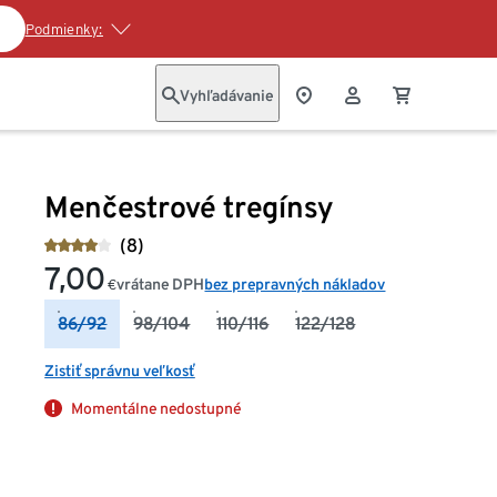
Podmienky:
Vyhľadávanie
Menčestrové tregínsy
(8)
7,00
vrátane DPH
bez prepravných nákladov
€
86/92
98/104
110/116
122/128
Zistiť správnu veľkosť
Momentálne nedostupné