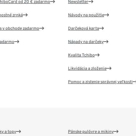
chiboCard od 20 € zadarmo
Newsletter
nostné zrnká
Návody na použitie
va v obchode zadarmo
Darčeková karta
 zadarmo
Nápady na darčeky
Kvalita Tchibo
Likvidácia a zloženie
Pomoc a zistenie správnej veľkosti
y a topy
Pánske pulóvre a mikiny