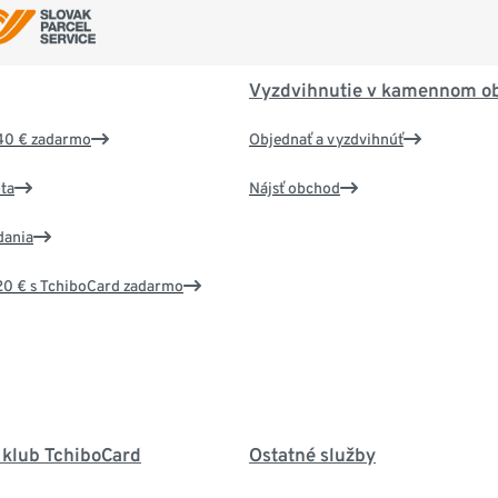
Vyzdvihnutie v kamennom o
40 € zadarmo
Objednať a vyzdvihnúť
ta
Nájsť obchod
dania
20 € s TchiboCard zadarmo
 klub TchiboCard
Ostatné služby