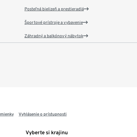
Posteľná bielizeň a prestieradlá
Športové prístroje a vybavenie
Záhradný a balkónový nábytok
dmienky
Vyhlásenie o prístupnosti
Vyberte si krajinu