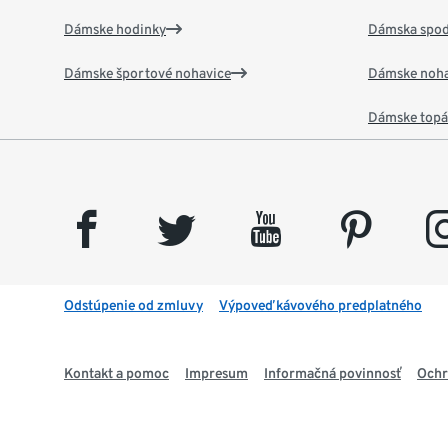
Dámske hodinky
Dámska spod
Dámske športové nohavice
Dámske noha
Dámske top
facebook
twitter
youtube
pinterest
insta
Odstúpenie od zmluvy
Výpoveď kávového predplatného
Kontakt a pomoc
Impresum
Informačná povinnosť
Ochr