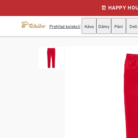
⏰ HAPPY HOURS
Prehľad kolekcií
Káva
Dámy
Páni
Deti