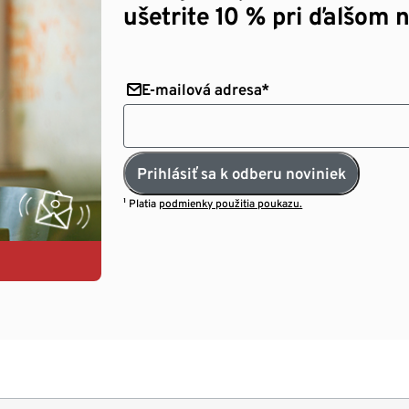
ušetrite 10 % pri ďalšom 
E-mailová adresa*
Prihlásiť sa k odberu noviniek
¹ Platia
podmienky použitia poukazu.