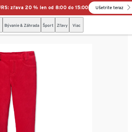
: zľava 20 % len od 8:00 do 15:00
Ušetrite teraz
Bývanie & Záhrada
Šport
Zľavy
Viac