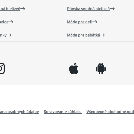
ná bielizeň
Pánska spodná bielizeň
vice
Móda pre deti
ánky
Móda pre bábätká
gram
appleinc
android
ana osobných údajov
Spravovanie súhlasu
Všeobecné obchodné po