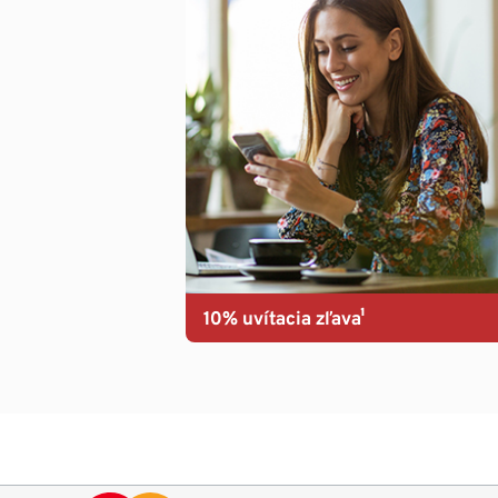
10% uvítacia zľava¹