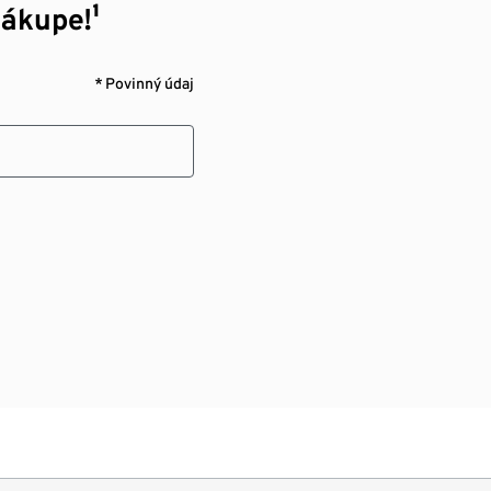
nákupe!¹
* Povinný údaj