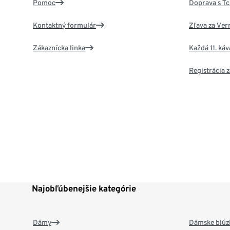
Pomoc
Doprava s T
Kontaktný formulár
Zľava za Ver
Zákaznícka linka
Každá 11. ká
Registrácia
Najobľúbenejšie kategórie
Dámy
Dámske blúzk