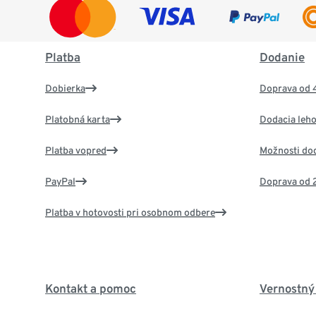
Platba
Dodanie
Dobierka
Doprava od 
Platobná karta
Dodacia leho
Platba vopred
Možnosti do
PayPal
Doprava od 
Platba v hotovosti pri osobnom odbere
Kontakt a pomoc
Vernostný