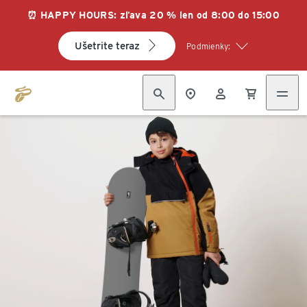
⏰ HAPPY HOURS: zľava 20 % len od 8:00 do 15:00
Ušetrite teraz
Podmienky: