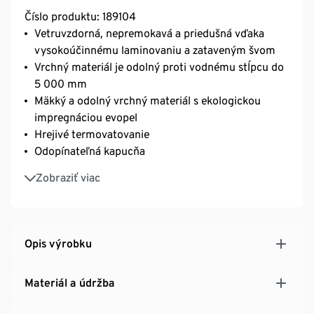
Číslo produktu: 189104
Vetruvzdorná, nepremokavá a priedušná vďaka
vysokoúčinnému laminovaniu a zataveným švom
Vrchný materiál je odolný proti vodnému stĺpcu do
5 000 mm
Mäkký a odolný vrchný materiál s ekologickou
impregnáciou evopel
Hrejivé termovatovanie
Odopínateľná kapucňa
Kapucňa, golier a zadný diel s hrejivou podšívkou z
Zobraziť viac
mikroflísu
Vpredu veľké, skryté vrecko na zips
Na konci ľavého rukáva vrecko na skipas
Suchý zips na pripevnenie kapucne
Opis výrobku
Odnímateľná nepremokavá protisnehová manžeta s
protišmykovým pogumovaním a patentnými
Materiál a údržba
gombíkmi na úpravu šírky
Vpredu diagonálny zips s ochranou brady