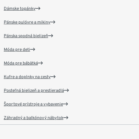
Dámske topánky
Pánske pulóvre a mikiny
Pánska spodná bielizeň
Móda pre deti
Móda pre bábätká
Kufre a doplnky na cesty
Posteľná bielizeň a prestieradlá
Športové prístroje a vybavenie
Záhradný a balkónový nábytok