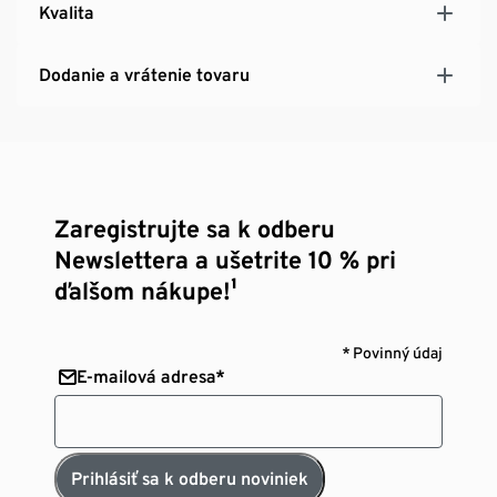
Kvalita
Konce rukávov so suchým zipsom na úpravu šírky
S reflexnými dizajnovými prvkami
Dodanie a vrátenie tovaru
Zaregistrujte sa k odberu
Newslettera a ušetrite 10 % pri
ďalšom nákupe!¹
* Povinný údaj
E-mailová adresa*
Prihlásiť sa k odberu noviniek