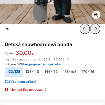
1/5
Detská snowboardová bunda
30,00
59,99
€
€
Najnižšia cena za posledných 30 dní:
30,00
€
vrátane DPH
bez prepravných nákladov
122/128
134/140
146/152
158/164
170/176
Zistiť správnu veľkosť
Momentálne nedostupné