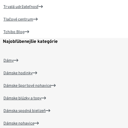
Trvalá udržateľnosť
Tlačové centrum
Tchibo Blog
Najobľúbenejšie kategórie
Dámy
Dámske hodinky
Dámske športové nohavice
Dámske blúzky a topy
Dámska spodná bielizeň
Dámske nohavice