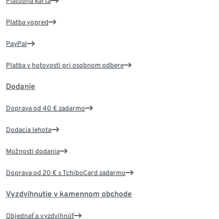
Platobná karta
Platba vopred
PayPal
Platba v hotovosti pri osobnom odbere
Dodanie
Doprava od 40 € zadarmo
Dodacia lehota
Možnosti dodania
Doprava od 20 € s TchiboCard zadarmo
Vyzdvihnutie v kamennom obchode
Objednať a vyzdvihnúť