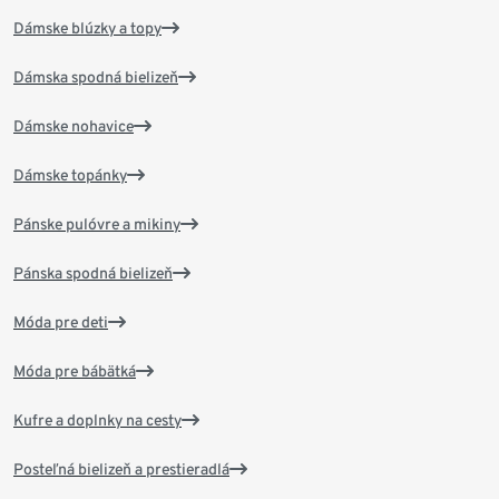
Dámske blúzky a topy
Dámska spodná bielizeň
Dámske nohavice
Dámske topánky
Pánske pulóvre a mikiny
Pánska spodná bielizeň
Móda pre deti
Móda pre bábätká
Kufre a doplnky na cesty
Posteľná bielizeň a prestieradlá