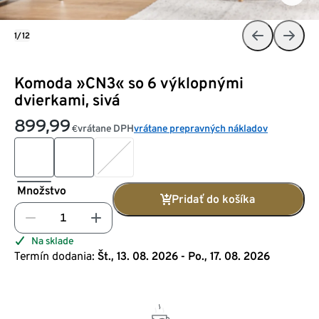
1/12
Komoda »CN3« so 6 výklopnými
dvierkami, sivá
899,99
vrátane DPH
vrátane prepravných nákladov
€
Množstvo
Pridať do košíka
Na sklade
Termín dodania:
Št., 13. 08. 2026 - Po., 17. 08. 2026