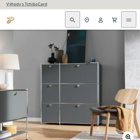
Výhody s TchiboCard