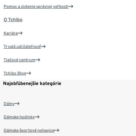
Pomoc a zistenie správnej veľkosti
O Tchibo
Kariéra
Trvalá udržateľnosť
Tlačové centrum
Tchibo Blog
Najobľúbenejšie kategórie
Dámy
Dámske hodinky
Dámske športové nohavice