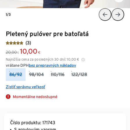
1/3
Pletený pulóver pre batoľatá
(3)
10,00
20,00
€
€
Najnižšia cena za posledných 30 dní:
10,00
€
vrátane DPH
bez prepravných nákladov
86/92
98/104
110/116
122/128
Zistiť správnu veľkosť
Momentálne nedostupné
Číslo produktu: 171743
S argylovým vzorom