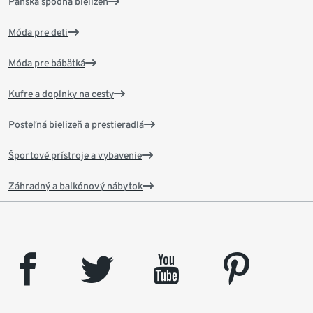
Pánska spodná bielizeň
Móda pre deti
Móda pre bábätká
Kufre a doplnky na cesty
Posteľná bielizeň a prestieradlá
Športové prístroje a vybavenie
Záhradný a balkónový nábytok
facebook
twitter
youtube
pinterest