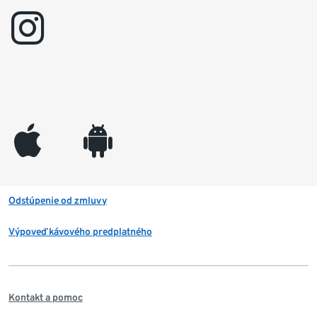
instagram
appleinc
android
Odstúpenie od zmluvy
Výpoveď kávového predplatného
Kontakt a pomoc