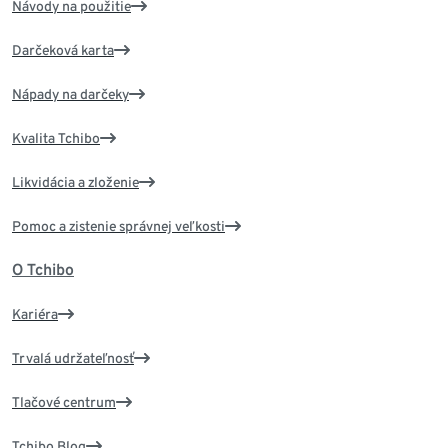
Návody na použitie
Darčeková karta
Nápady na darčeky
Kvalita Tchibo
Likvidácia a zloženie
Pomoc a zistenie správnej veľkosti
O Tchibo
Kariéra
Trvalá udržateľnosť
Tlačové centrum
Tchibo Blog