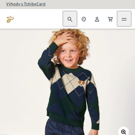
Výhody s TchiboCard