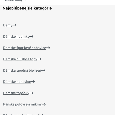
Najobľúbenejšie kategórie
Dámy
Dámske hodinky
Dámske športové nohavice
Dámske blúzky a topy
Dámska spodná bielizeň
Dámske nohavice
Dámske topánky
Pánske pulóvre a mikiny