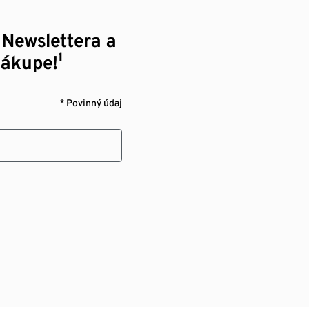
 Newslettera a
nákupe!¹
* Povinný údaj