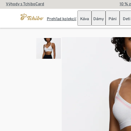
Výhody s TchiboCard
10 % 
Prehľad kolekcií
Káva
Dámy
Páni
Deti