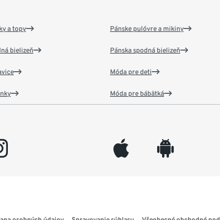
y a topy
Pánske pulóvre a mikiny
ná bielizeň
Pánska spodná bielizeň
vice
Móda pre deti
ánky
Móda pre bábätká
gram
appleinc
android
ana osobných údajov
Spravovanie súhlasu
Všeobecné obchodné po