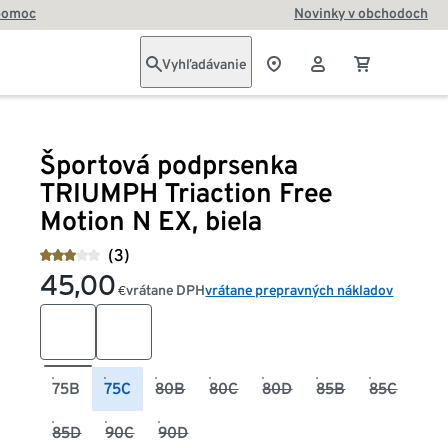
pomoc
Novinky v obchodoch
Vyhľadávanie
Športová podprsenka
TRIUMPH Triaction Free
Motion N EX, biela
(3)
45,00
vrátane DPH
vrátane prepravných nákladov
€
75B
75C
80B
80C
80D
85B
85C
85D
90C
90D