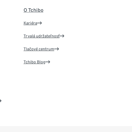
O Tchibo
Kariéra
Trvalá udržateľnosť
Tlačové centrum
Tchibo Blog