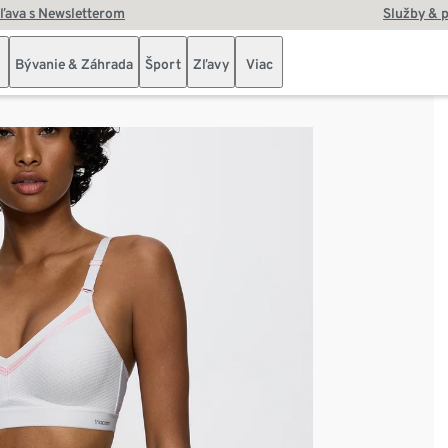
zľava s Newsletterom
Služby & 
Bývanie & Záhrada
Šport
Zľavy
Viac