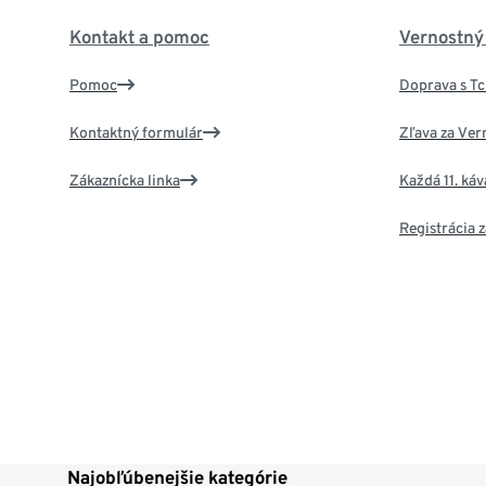
Kontakt a pomoc
Vernostný
Pomoc
Doprava s T
Kontaktný formulár
Zľava za Ver
Zákaznícka linka
Každá 11. ká
Registrácia
Najobľúbenejšie kategórie