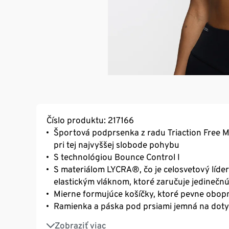
Číslo produktu: 217166
Športová podprsenka z radu Triaction Free 
pri tej najvyššej slobode pohybu
S technológiou Bounce Control I
S materiálom LYCRA®, čo je celosvetový líde
elastickým vláknom, ktoré zaručuje jedinečnú
Mierne formujúce košíčky, ktoré pevne obop
Ramienka a páska pod prsiami jemná na doty
Ramienka s nastaviteľnou dĺžkou v zápasníck
Zobraziť viac