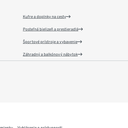
Kufre a doplnky na cesty
Posteľná bielizeň a prestieradlá
Športové prístroje a vybavenie
Záhradný a balkónový nábytok
dmienky
Vyhlásenie o prístupnosti