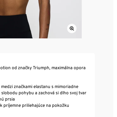
Motion od značky Triumph, maximálna opora
r medzi značkami elastanu s mimoriadne
 slobodu pohybu a zachová si dlho svoj tvar
nú prsia
k príjemne priliehajúce na pokožku
om štýle so zapínaním navyše vzadu pre ešte