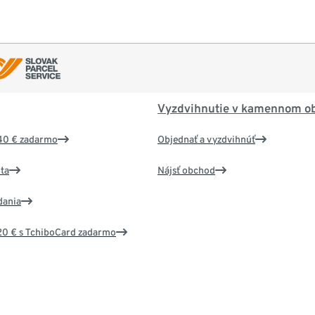
Vyzdvihnutie v kamennom o
40 € zadarmo
Objednať a vyzdvihnúť
ta
Nájsť obchod
dania
20 € s TchiboCard zadarmo