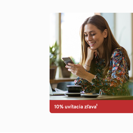
10% uvítacia zľava¹