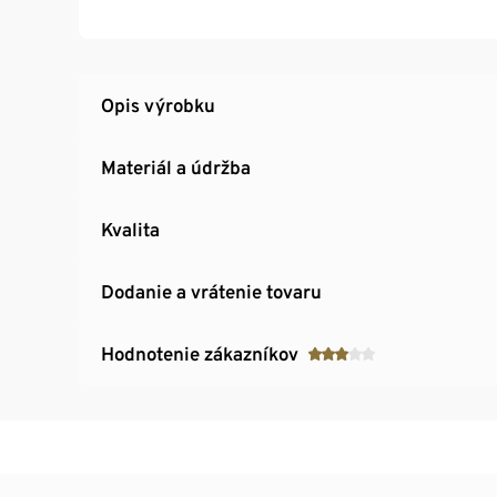
vyššiu oporu
Široké zapínanie na očká, jemne polstrované,
Pevná tkanina poskytujúca maximálnu oporu 
Priedušný materiál so zónami regulujúcimi v
Opis výrobku
Mäkký, antibakteriálny materiál vhodný aj pre
Materiál a údržba
Kvalita
Dodanie a vrátenie tovaru
Hodnotenie zákazníkov