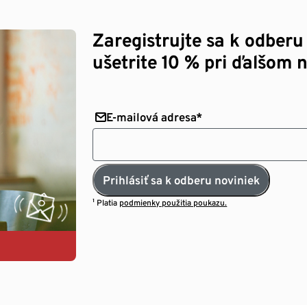
Zaregistrujte sa k odberu
ušetrite 10 % pri ďalšom 
E-mailová adresa*
Prihlásiť sa k odberu noviniek
¹ Platia
podmienky použitia poukazu.