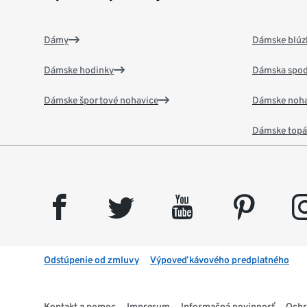
Dámy
Dámske blúzk
Dámske hodinky
Dámska spod
Dámske športové nohavice
Dámske noha
Dámske top
facebook
twitter
youtube
pinterest
insta
Odstúpenie od zmluvy
Výpoveď kávového predplatného
Kontakt a pomoc
Impresum
Informačná povinnosť
Ochr