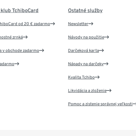
 klub TchiboCard
Ostatné služby
chiboCard od 20 € zadarmo
Newsletter
nostné zrnká
Návody na použitie
va v obchode zadarmo
Darčeková karta
 zadarmo
Nápady na darčeky
Kvalita Tchibo
Likvidácia a zloženie
Pomoc a zistenie správnej veľkosti