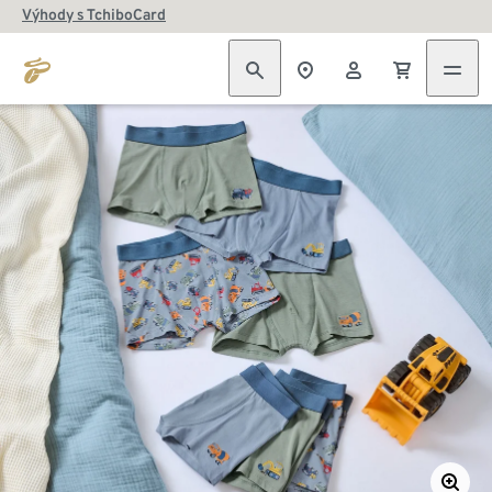
Výhody s TchiboCard