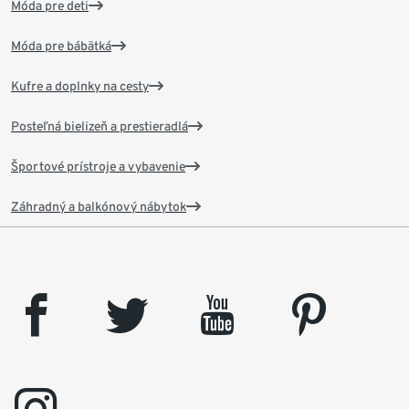
Móda pre deti
Móda pre bábätká
Kufre a doplnky na cesty
Posteľná bielizeň a prestieradlá
Športové prístroje a vybavenie
Záhradný a balkónový nábytok
facebook
twitter
youtube
pinterest