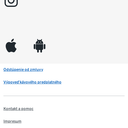
instagram
appleinc
android
Odstúpenie od zmluvy
Výpoveď kávového predplatného
Kontakt a pomoc
Impresum