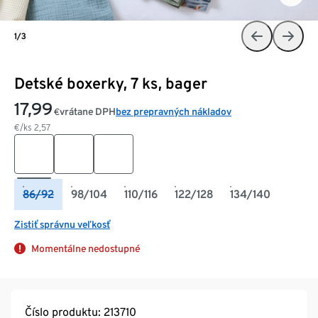
1/3
Detské boxerky, 7 ks, bager
17,99
vrátane DPH
bez prepravných nákladov
€
€/ks
2,57
86/92
98/104
110/116
122/128
134/140
Zistiť správnu veľkosť
Momentálne nedostupné
Číslo produktu: 213710