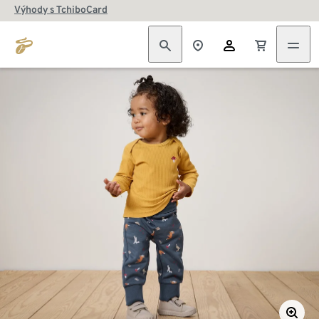
Výhody s TchiboCard