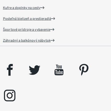
Kufre a doplnky na cesty
Posteľná bielizeň a prestieradlá
Športové prístroje a vybavenie
Záhradný a balkónový nábytok
facebook
twitter
youtube
pinterest
instagram