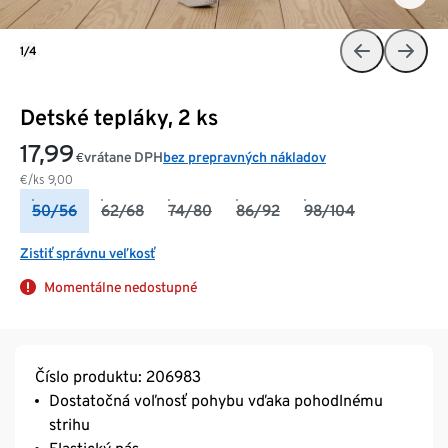
1/4
Detské tepláky, 2 ks
17,99
vrátane DPH
bez prepravných nákladov
€
€/ks
9,00
50/56
62/68
74/80
86/92
98/104
Zistiť správnu veľkosť
Momentálne nedostupné
Číslo produktu: 206983
Dostatočná voľnosť pohybu vďaka pohodlnému
strihu