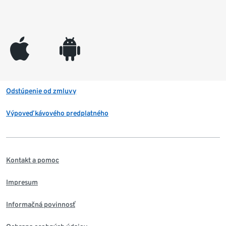
appleinc
android
Odstúpenie od zmluvy
Výpoveď kávového predplatného
Kontakt a pomoc
Impresum
Informačná povinnosť