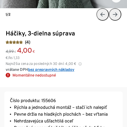
1/2
Háčiky, 3-dielna súprava
(4)
4,00
4,99
€
€
€/ks
1,33
Najnižšia cena za posledných 30 dní:
4,00
€
vrátane DPH
bez prepravných nákladov
Momentálne nedostupné
Číslo produktu: 155606
Rýchla a jednoduchá montáž – stačí ich nalepiť
Pevne držia na hladkých plochách – bez vŕtania
Nehrdzavejúca ušľachtilá oceľ