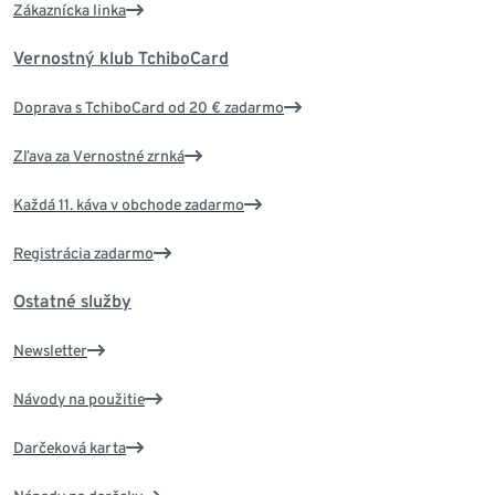
Zákaznícka linka
Vernostný klub TchiboCard
Doprava s TchiboCard od 20 € zadarmo
Zľava za Vernostné zrnká
Každá 11. káva v obchode zadarmo
Registrácia zadarmo
Ostatné služby
Newsletter
Návody na použitie
Darčeková karta