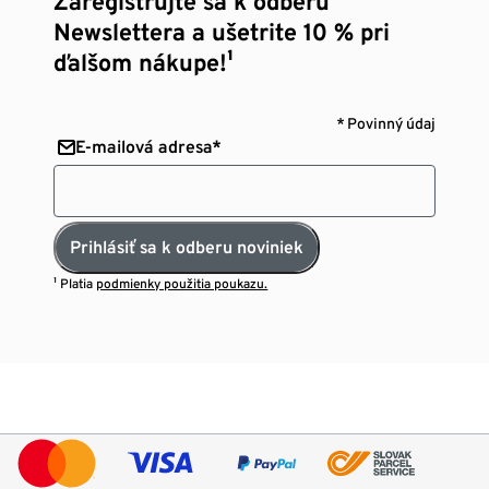
Zaregistrujte sa k odberu
Newslettera a ušetrite 10 % pri
ďalšom nákupe!¹
* Povinný údaj
E-mailová adresa*
Prihlásiť sa k odberu noviniek
¹ Platia
podmienky použitia poukazu.