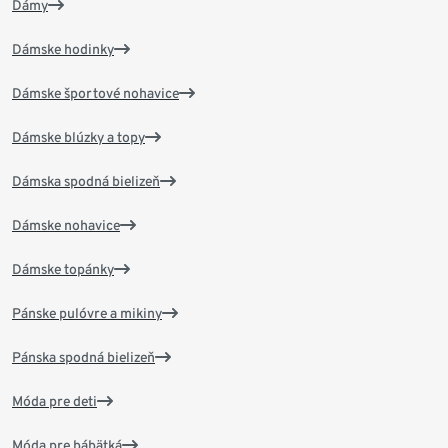
Dámy
Dámske hodinky
Dámske športové nohavice
Dámske blúzky a topy
Dámska spodná bielizeň
Dámske nohavice
Dámske topánky
Pánske pulóvre a mikiny
Pánska spodná bielizeň
Móda pre deti
Móda pre bábätká