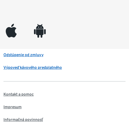
appleinc
android
Odstúpenie od zmluvy
Výpoveď kávového predplatného
Kontakt a pomoc
Impresum
Informačná povinnosť