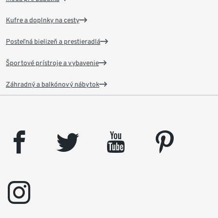
Kufre a doplnky na cesty
Posteľná bielizeň a prestieradlá
Športové prístroje a vybavenie
Záhradný a balkónový nábytok
facebook
twitter
youtube
pinterest
instagram