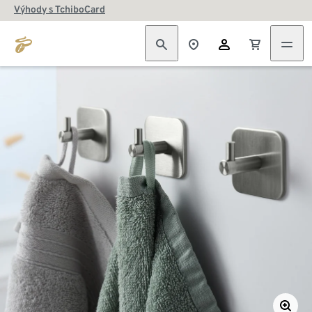
Výhody s TchiboCard