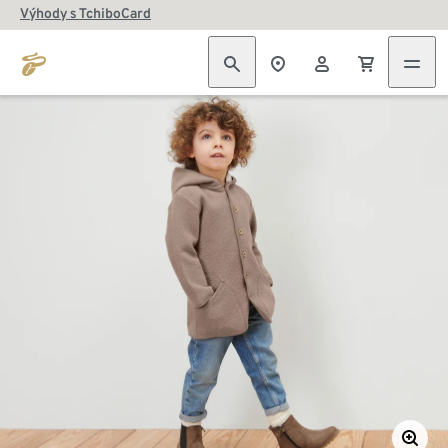
Výhody s TchiboCard