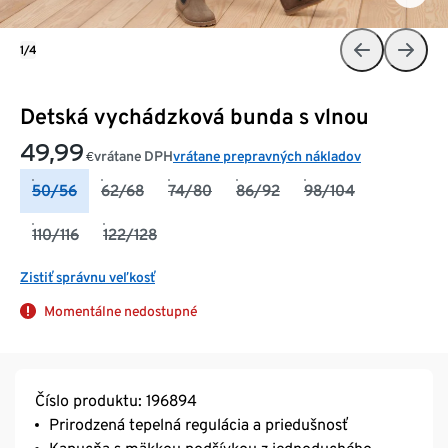
1/4
Detská vychádzková bunda s vlnou
49,99
vrátane DPH
vrátane prepravných nákladov
€
50/56
62/68
74/80
86/92
98/104
110/116
122/128
Zistiť správnu veľkosť
Momentálne nedostupné
Číslo produktu: 196894
Prirodzená tepelná regulácia a priedušnosť