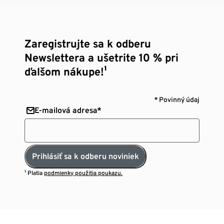
Zaregistrujte sa k odberu
Newslettera a ušetrite 10 % pri
ďalšom nákupe!¹
* Povinný údaj
E-mailová adresa*
Prihlásiť sa k odberu noviniek
¹ Platia
podmienky použitia poukazu.