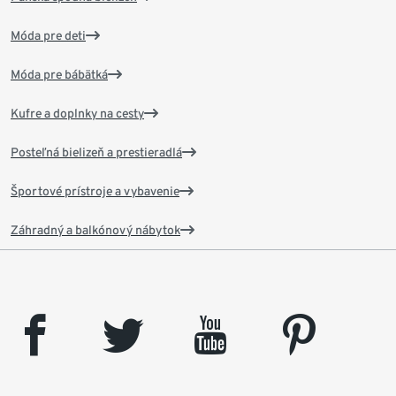
Móda pre deti
Móda pre bábätká
Kufre a doplnky na cesty
Posteľná bielizeň a prestieradlá
Športové prístroje a vybavenie
Záhradný a balkónový nábytok
facebook
twitter
youtube
pinterest