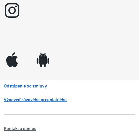
instagram
appleinc
android
Odstúpenie od zmluvy
Výpoveď kávového predplatného
Kontakt a pomoc