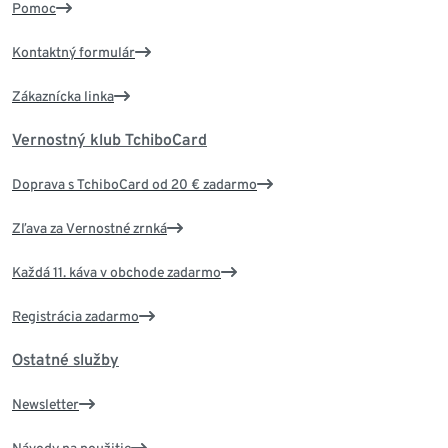
Pomoc
Kontaktný formulár
Zákaznícka linka
Vernostný klub TchiboCard
Doprava s TchiboCard od 20 € zadarmo
Zľava za Vernostné zrnká
Každá 11. káva v obchode zadarmo
Registrácia zadarmo
Ostatné služby
Newsletter
Návody na použitie