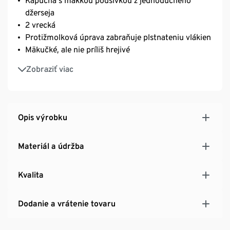
Kapucňa s mäkkou podšívkou z jednoduchého
džerseja
2 vrecká
Protižmolková úprava zabraňuje plstnateniu vlákien
Mäkučké, ale nie príliš hrejivé
Dlhší strih na optimálnu ochranu
Zobraziť viac
S vlnou
Opis výrobku
Materiál a údržba
Kvalita
Dodanie a vrátenie tovaru