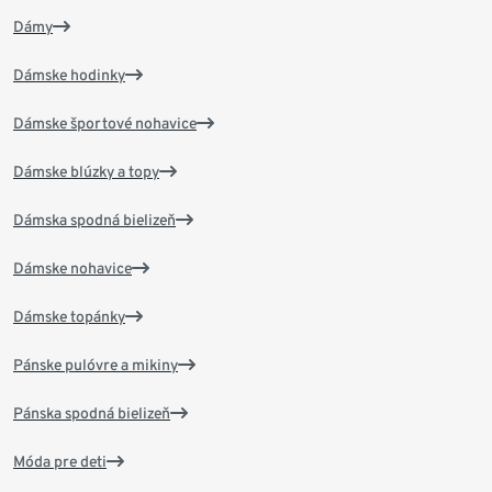
Dámy
Dámske hodinky
Dámske športové nohavice
Dámske blúzky a topy
Dámska spodná bielizeň
Dámske nohavice
Dámske topánky
Pánske pulóvre a mikiny
Pánska spodná bielizeň
Móda pre deti