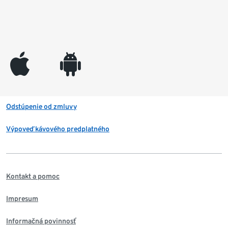
appleinc
android
Odstúpenie od zmluvy
Výpoveď kávového predplatného
Kontakt a pomoc
Impresum
Informačná povinnosť