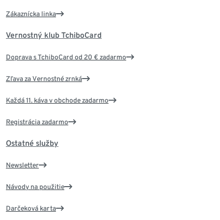
Zákaznícka linka
Vernostný klub TchiboCard
Doprava s TchiboCard od 20 € zadarmo
Zľava za Vernostné zrnká
Každá 11. káva v obchode zadarmo
Registrácia zadarmo
Ostatné služby
Newsletter
Návody na použitie
Darčeková karta