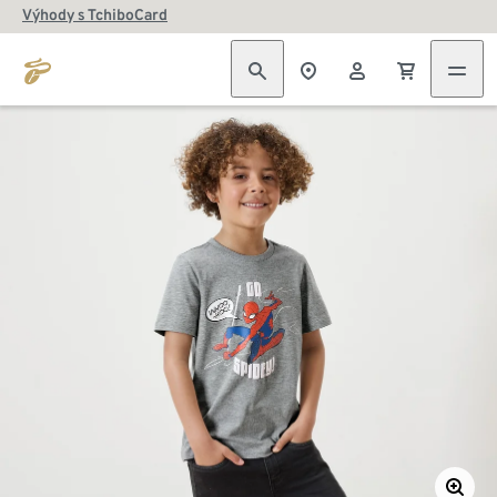
Výhody s TchiboCard