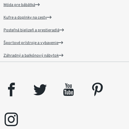
Móda pre bábätká
Kufre a doplnky na cesty
Posteľná bielizeň a prestieradlá
Športové prístroje a vybavenie
Záhradný a balkónový nábytok
facebook
twitter
youtube
pinterest
instagram