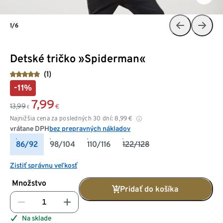
1/6
Detské tričko »Spiderman«
(1)
-11%
7,99
13,99
€
€
Najnižšia cena za posledných 30 dní:
8,99
€
vrátane DPH
bez prepravných nákladov
86/92
98/104
110/116
122/128
Zistiť správnu veľkosť
Množstvo
Pridať do košíka
Na sklade