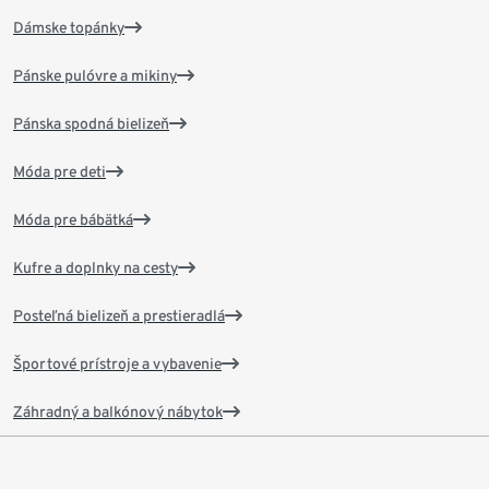
Dámske topánky
Pánske pulóvre a mikiny
Pánska spodná bielizeň
Móda pre deti
Móda pre bábätká
Kufre a doplnky na cesty
Posteľná bielizeň a prestieradlá
Športové prístroje a vybavenie
Záhradný a balkónový nábytok