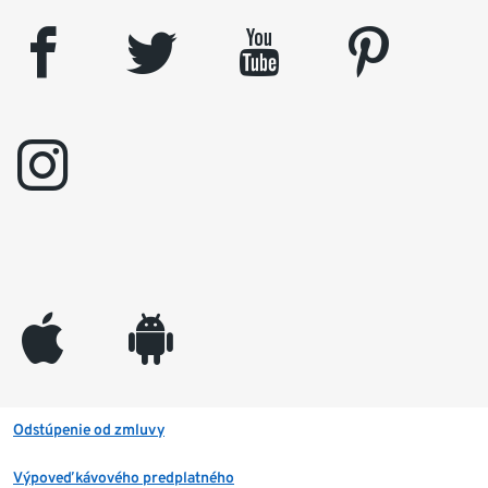
facebook
twitter
youtube
pinterest
instagram
appleinc
android
Odstúpenie od zmluvy
Výpoveď kávového predplatného