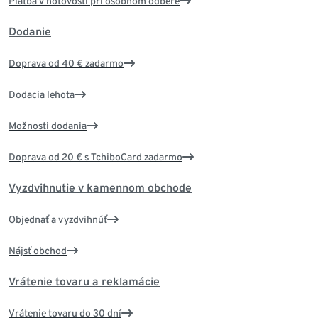
Platba v hotovosti pri osobnom odbere
Dodanie
Doprava od 40 € zadarmo
Dodacia lehota
Možnosti dodania
Doprava od 20 € s TchiboCard zadarmo
Vyzdvihnutie v kamennom obchode
Objednať a vyzdvihnúť
Nájsť obchod
Vrátenie tovaru a reklamácie
Vrátenie tovaru do 30 dní