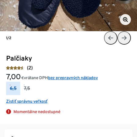
1/2
Palčiaky
(2)
7,00
vrátane DPH
bez prepravných nákladov
€
6,5
7,5
Zistiť správnu veľkosť
Momentálne nedostupné