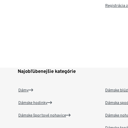
Registrácia
Najobľúbenejšie kategórie
Dámy
Dámske blúzk
Dámske hodinky
Dámska spod
Dámske športové nohavice
Dámske noha
Dámske top