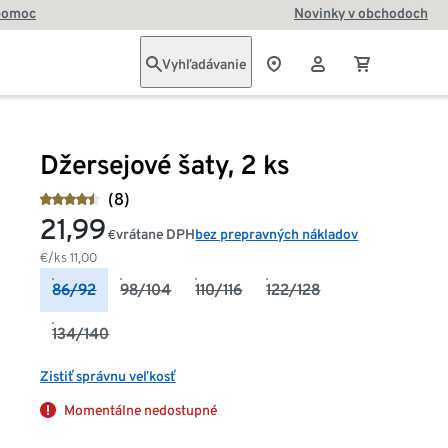
pomoc
Novinky v obchodoch
Vyhľadávanie
Džersejové šaty, 2 ks
(8)
21,99
vrátane DPH
bez prepravných nákladov
€
€/ks
11,00
86/92
98/104
110/116
122/128
134/140
Zistiť správnu veľkosť
Momentálne nedostupné