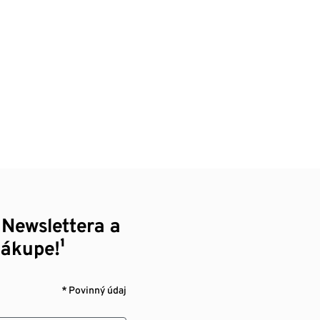
 Newslettera a
nákupe!¹
* Povinný údaj