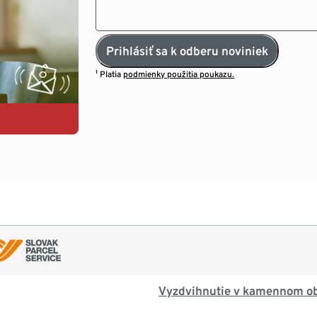
Prihlásiť sa k odberu noviniek
¹ Platia
podmienky použitia poukazu.
Vyzdvihnutie v kamennom o