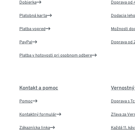
Dobierka
Doprava od 
Platobná karta
Dodacia leho
Platba vopred
Možnosti do
PayPal
Doprava od 
Platba v hotovosti pri osobnom odbere
Kontakt a pomoc
Vernostný
Pomoc
Doprava s T
Kontaktný formulár
Zľava za Ver
Zákaznícka linka
Každá 11. ká