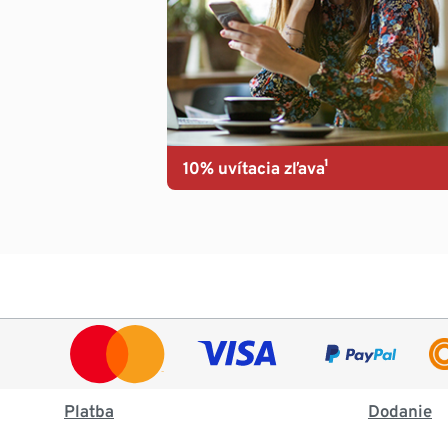
10% uvítacia zľava¹
Platba
Dodanie