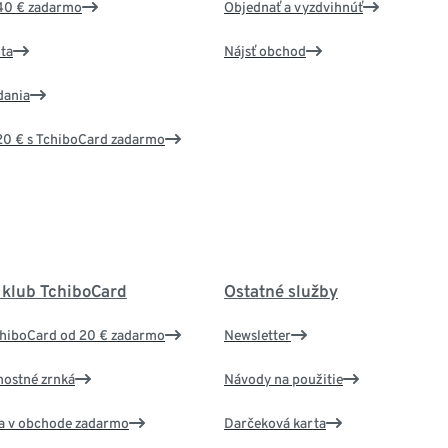
40 € zadarmo
Objednať a vyzdvihnúť
ta
Nájsť obchod
dania
20 € s TchiboCard zadarmo
 klub TchiboCard
Ostatné služby
chiboCard od 20 € zadarmo
Newsletter
nostné zrnká
Návody na použitie
va v obchode zadarmo
Darčeková karta