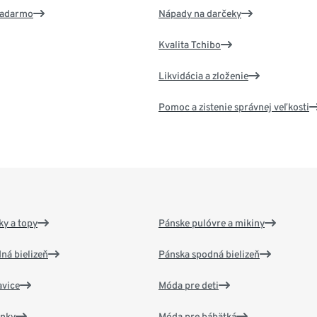
 zadarmo
Nápady na darčeky
Kvalita Tchibo
Likvidácia a zloženie
Pomoc a zistenie správnej veľkosti
y a topy
Pánske pulóvre a mikiny
ná bielizeň
Pánska spodná bielizeň
vice
Móda pre deti
ánky
Móda pre bábätká