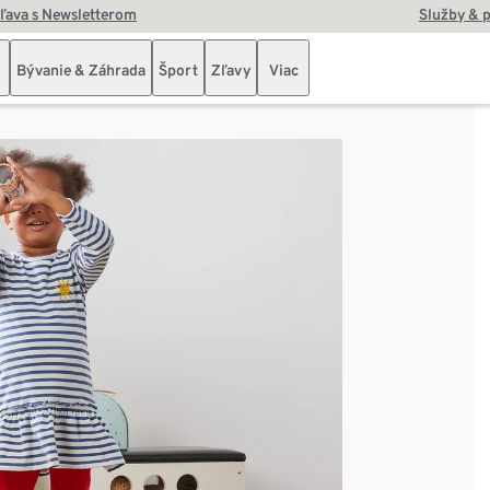
zľava s Newsletterom
Služby & 
Bývanie & Záhrada
Šport
Zľavy
Viac