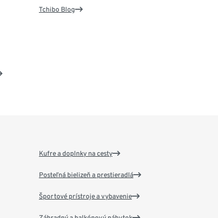
Tchibo Blog
Kufre a doplnky na cesty
Posteľná bielizeň a prestieradlá
Športové prístroje a vybavenie
Záhradný a balkónový nábytok