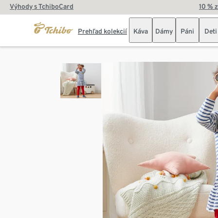
Výhody s TchiboCard
10 % 
Prehľad kolekcií
Káva
Dámy
Páni
Deti