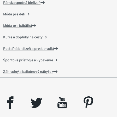
Pánska spodná bielizeň
Móda pre deti
Móda pre bábätká
Kufre a doplnky na cesty
Posteľná bielizeň a prestieradlá
Športové prístroje a vybavenie
Záhradný a balkónový nábytok
facebook
twitter
youtube
pinterest