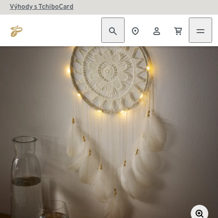
Výhody s TchiboCard