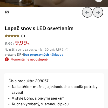
1/3
Lapač snov s LED osvetlením
(1)
9,99
13,99
€
€
Najnižšia cena za posledných 30 dní:
9,99
€
vrátane DPH
bez prepravných nákladov
Momentálne nedostupné
Číslo produktu: 209057
Na batérie – možno ju jednoducho a podľa potreby
zavesiť
V štýle Boho, s bielymi pierkami
Ručne vyrobený, s jemnou čipkou