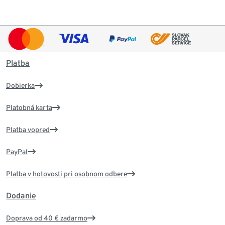
Platba
Dobierka
Platobná karta
Platba vopred
PayPal
Platba v hotovosti pri osobnom odbere
Dodanie
Doprava od 40 € zadarmo