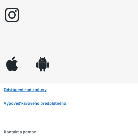
instagram
appleinc
android
Odstúpenie od zmluvy
Výpoveď kávového predplatného
Kontakt a pomoc