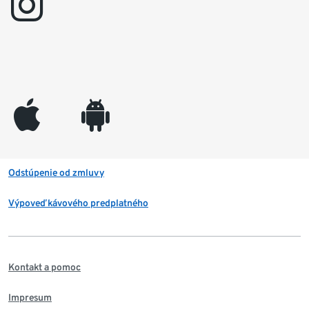
instagram
appleinc
android
Odstúpenie od zmluvy
Výpoveď kávového predplatného
Kontakt a pomoc
Impresum