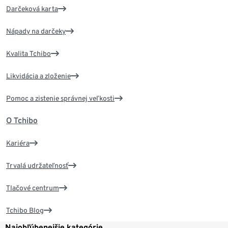
Darčeková karta
Nápady na darčeky
Kvalita Tchibo
Likvidácia a zloženie
Pomoc a zistenie správnej veľkosti
O Tchibo
Kariéra
Trvalá udržateľnosť
Tlačové centrum
Tchibo Blog
Najobľúbenejšie kategórie