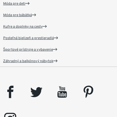
Móda pre deti
Móda pre bábätká
Kufre a doplnky na cesty
Posteľná bielizeň a prestieradlá
Športové prístroje a vybavenie
Záhradný a balkónový nábytok
facebook
twitter
youtube
pinterest