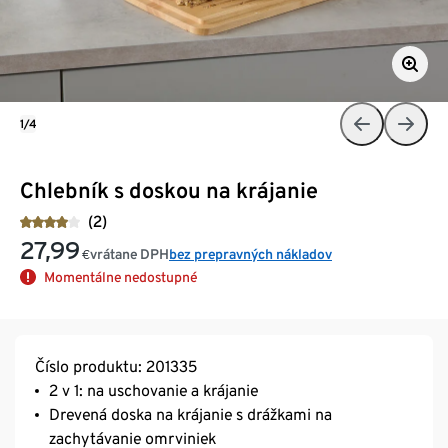
1/4
Chlebník s doskou na krájanie
(2)
27,99
vrátane DPH
bez prepravných nákladov
€
Momentálne nedostupné
Číslo produktu: 201335
2 v 1: na uschovanie a krájanie
Drevená doska na krájanie s drážkami na
zachytávanie omrviniek