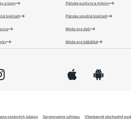
y a topy
Pánske pulóvre a mikiny
ná bielizeň
Pánska spodná bielizeň
vice
Móda pre deti
ánky
Móda pre bábätká
gram
appleinc
android
ana osobných údajov
Spravovanie súhlasu
Všeobecné obchodné po