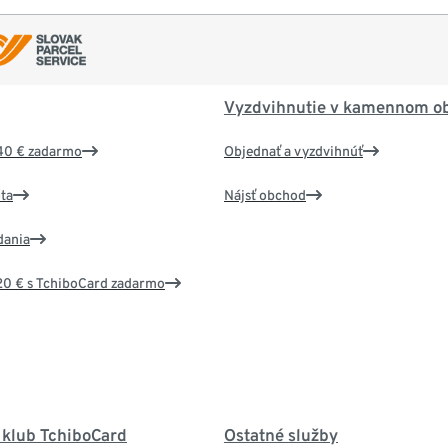
Vyzdvihnutie v kamennom o
40 € zadarmo
Objednať a vyzdvihnúť
ta
Nájsť obchod
dania
20 € s TchiboCard zadarmo
 klub TchiboCard
Ostatné služby