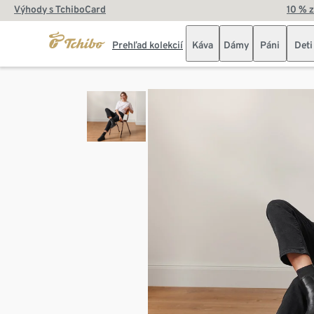
Výhody s TchiboCard
10 % 
Prehľad kolekcií
Káva
Dámy
Páni
Deti