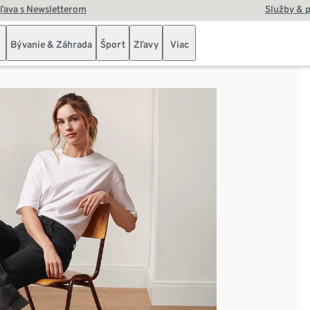
zľava s Newsletterom
Služby & 
Bývanie & Záhrada
Šport
Zľavy
Viac