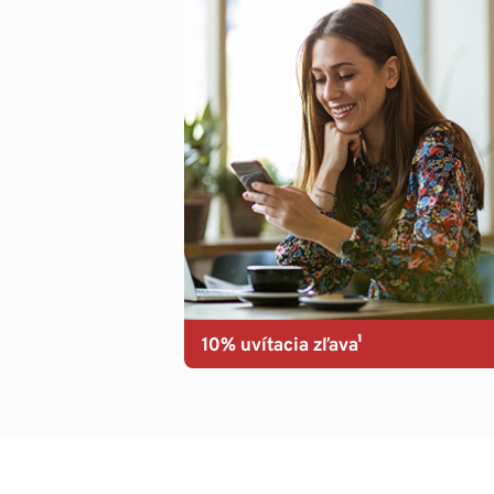
10% uvítacia zľava¹