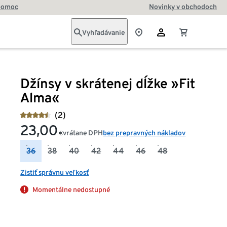
pomoc
Novinky v obchodoch
Vyhľadávanie
Džínsy v skrátenej dĺžke »Fit
Alma«
(2)
23,00
vrátane DPH
bez prepravných nákladov
€
36
38
40
42
44
46
48
Zistiť správnu veľkosť
Momentálne nedostupné