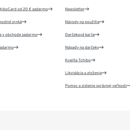
chiboCard od 20 € zadarmo
Newsletter
nostné zrnká
Návody na použitie
va v obchode zadarmo
Darčeková karta
 zadarmo
Nápady na darčeky
Kvalita Tchibo
Likvidácia a zloženie
Pomoc a zistenie správnej veľkosti