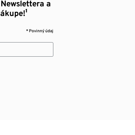
 Newslettera a
nákupe!¹
* Povinný údaj