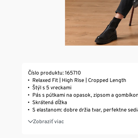
Číslo produktu: 165710
Relaxed Fit | High Rise | Cropped Length
Štýl s 5 vreckami
Pás s pútkami na opasok, zipsom a gombíko
Skrátená dĺžka
S elastanom: dobre držia tvar, perfektne sed
S bavlnou
Zobraziť viac