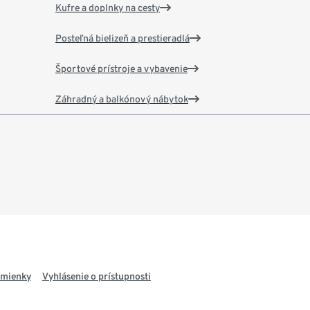
Kufre a doplnky na cesty
Posteľná bielizeň a prestieradlá
Športové prístroje a vybavenie
Záhradný a balkónový nábytok
dmienky
Vyhlásenie o prístupnosti