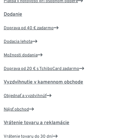
Platba v hotovosti pri osobnom odbere
Dodanie
Doprava od 40 € zadarmo
Dodacia lehota
Možnosti dodania
Doprava od 20 € s TchiboCard zadarmo
Vyzdvihnutie v kamennom obchode
Objednať a vyzdvihnúť
Nájsť obchod
Vrátenie tovaru a reklamácie
Vrátenie tovaru do 30 dní