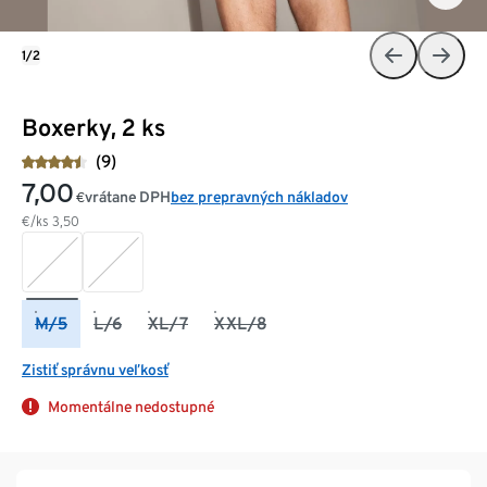
1/2
Boxerky, 2 ks
(9)
7,00
vrátane DPH
bez prepravných nákladov
€
€/ks
3,50
M/5
L/6
XL/7
XXL/8
Zistiť správnu veľkosť
Momentálne nedostupné