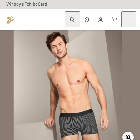
Výhody s TchiboCard