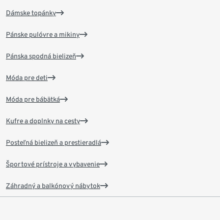
Dámske topánky
Pánske pulóvre a mikiny
Pánska spodná bielizeň
Móda pre deti
Móda pre bábätká
Kufre a doplnky na cesty
Posteľná bielizeň a prestieradlá
Športové prístroje a vybavenie
Záhradný a balkónový nábytok