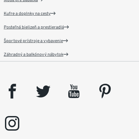
Kufre a doplnky na cesty
Posteľná bielizeň a prestieradlá
Športové prístroje a vybavenie
Záhradný a balkónový nábytok
facebook
twitter
youtube
pinterest
instagram