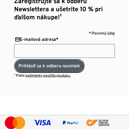
Zaregistrujte sa k odberu
Newslettera a ušetrite 10 % pri
ďalšom nákupe!¹
* Povinný údaj
E-mailová adresa*
Prihlásiť sa k odberu noviniek
¹ Platia
podmienky použitia poukazu.