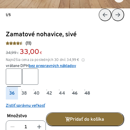
1/5
Zamatové nohavice, sivé
(11)
33,00
34,99
€
€
Najnižšia cena za posledných 30 dní:
34,99
€
vrátane DPH
bez prepravných nákladov
36
38
40
42
44
46
48
Zistiť správnu veľkosť
Množstvo
Pridať do košíka