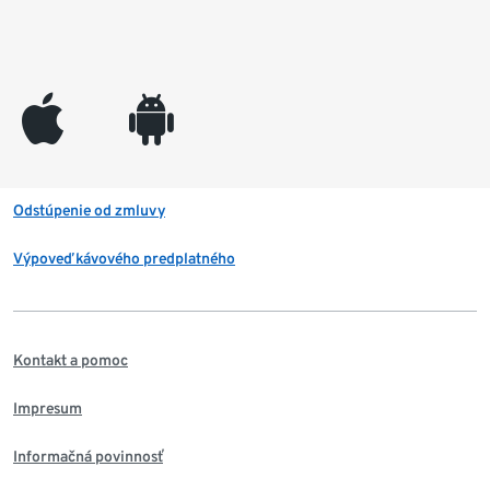
appleinc
android
Odstúpenie od zmluvy
Výpoveď kávového predplatného
Kontakt a pomoc
Impresum
Informačná povinnosť