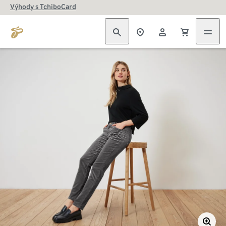
Výhody s TchiboCard