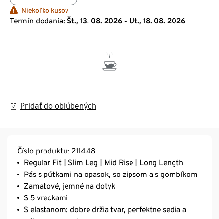
Niekoľko kusov
Termín dodania:
Št., 13. 08. 2026 - Ut., 18. 08. 2026
Pridať do obľúbených
Číslo produktu: 211448
Regular Fit | Slim Leg | Mid Rise | Long Length
Pás s pútkami na opasok, so zipsom a s gombíkom
Zamatové, jemné na dotyk
S 5 vreckami
S elastanom: dobre držia tvar, perfektne sedia a