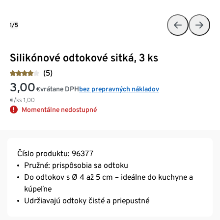
1/5
Silikónové odtokové sitká, 3 ks
(5)
3,00
vrátane DPH
bez prepravných nákladov
€
€/ks
1,00
Momentálne nedostupné
Číslo produktu: 96377
Pružné: prispôsobia sa odtoku
Do odtokov s Ø 4 až 5 cm – ideálne do kuchyne a
kúpeľne
Udržiavajú odtoky čisté a priepustné