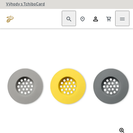
Výhody s TchiboCard