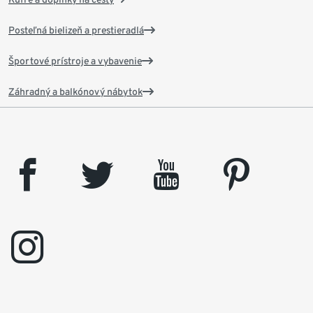
Posteľná bielizeň a prestieradlá
Športové prístroje a vybavenie
Záhradný a balkónový nábytok
facebook
twitter
youtube
pinterest
instagram