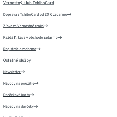
Vernostný klub TchiboCard
Doprava s TchiboCard od 20 € zadarmo
Zľava za Vernostné zrnká
Každá 11. káva v obchode zadarmo
Registrácia zadarmo
Ostatné služby
Newsletter
Návody na použitie
Darčeková karta
Nápady na darčeky