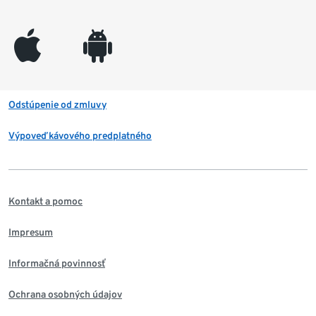
appleinc
android
Odstúpenie od zmluvy
Výpoveď kávového predplatného
Kontakt a pomoc
Impresum
Informačná povinnosť
Ochrana osobných údajov