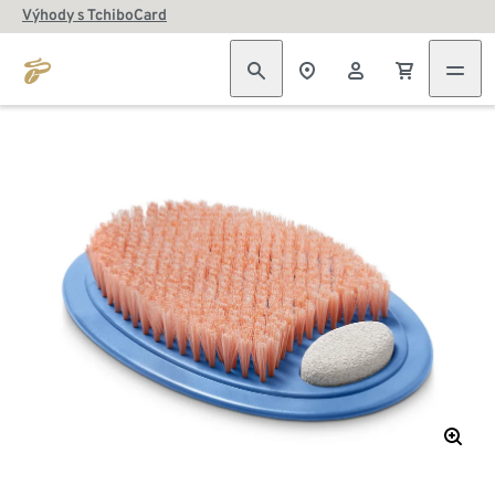
Výhody s TchiboCard