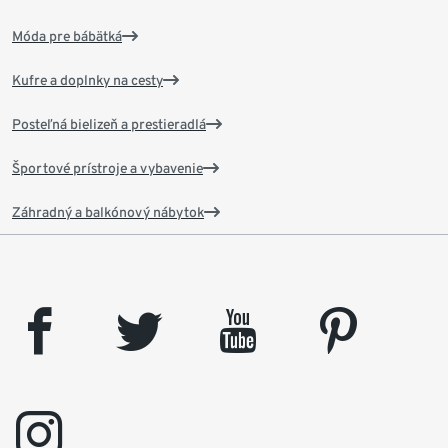
Móda pre bábätká
Kufre a doplnky na cesty
Posteľná bielizeň a prestieradlá
Športové prístroje a vybavenie
Záhradný a balkónový nábytok
facebook
twitter
youtube
pinterest
instagram