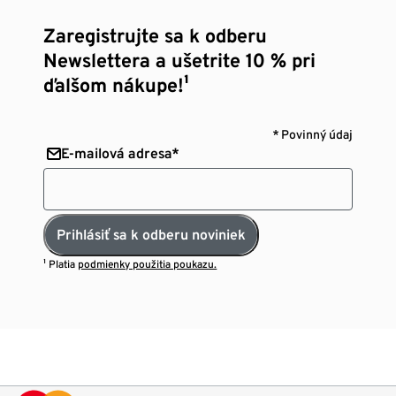
Zaregistrujte sa k odberu
Newslettera a ušetrite 10 % pri
ďalšom nákupe!¹
* Povinný údaj
E-mailová adresa*
Prihlásiť sa k odberu noviniek
¹ Platia
podmienky použitia poukazu.