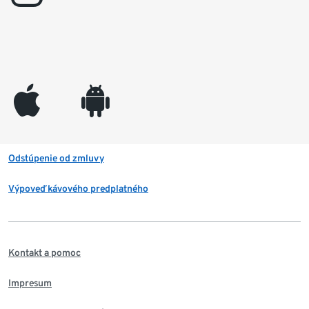
appleinc
android
Odstúpenie od zmluvy
Výpoveď kávového predplatného
Kontakt a pomoc
Impresum