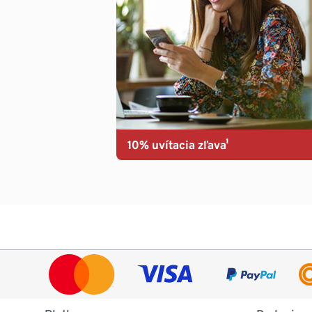
10% uvítacia zľava¹