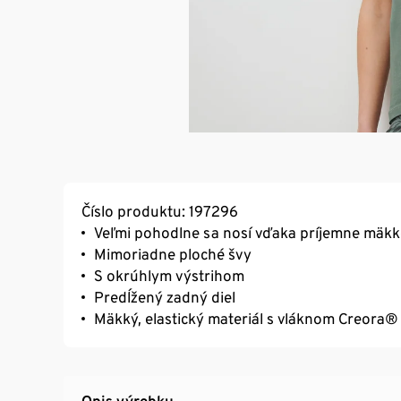
Číslo produktu: 197296
Veľmi pohodlne sa nosí vďaka príjemne mäkke
Mimoriadne ploché švy
S okrúhlym výstrihom
Predĺžený zadný diel
Mäkký, elastický materiál s vláknom Creora®
Opis výrobku