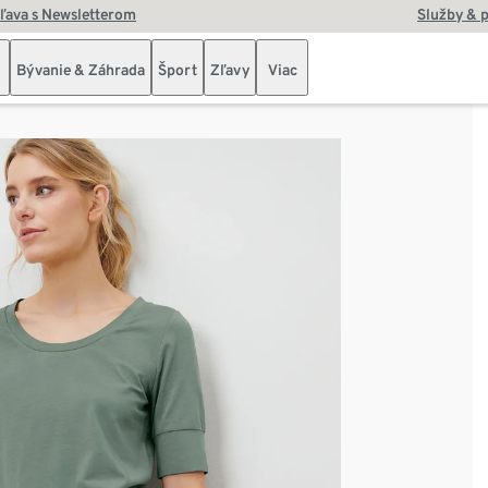
zľava s Newsletterom
Služby & 
Bývanie & Záhrada
Šport
Zľavy
Viac