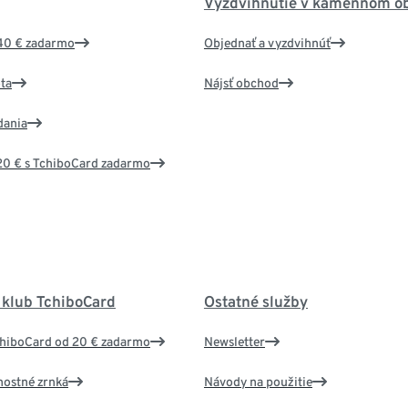
Vyzdvihnutie v kamennom o
40 € zadarmo
Objednať a vyzdvihnúť
ta
Nájsť obchod
dania
20 € s TchiboCard zadarmo
 klub TchiboCard
Ostatné služby
chiboCard od 20 € zadarmo
Newsletter
nostné zrnká
Návody na použitie