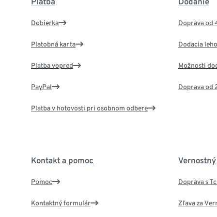
Platba
Dodanie
Dobierka
Doprava od 
Platobná karta
Dodacia leho
Platba vopred
Možnosti do
PayPal
Doprava od 
Platba v hotovosti pri osobnom odbere
Kontakt a pomoc
Vernostný
Pomoc
Doprava s T
Kontaktný formulár
Zľava za Ver