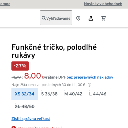
pomoc
Novinky v obchodoch
Vyhľadávanie
Funkčné tričko, polodlhé
rukávy
-27%
8,00
14,99
vrátane DPH
bez prepravných nákladov
€
€
Najnižšia cena za posledných 30 dní:
11,00
€
XS 32/34
S 36/38
M 40/42
L 44/46
XL 48/50
Zistiť správnu veľkosť