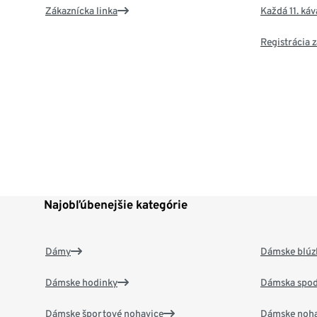
Zákaznícka linka
Každá 11. ká
Registrácia
Najobľúbenejšie kategórie
Dámy
Dámske blúzk
Dámske hodinky
Dámska spod
Dámske športové nohavice
Dámske noha