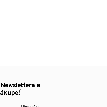
 Newslettera a
nákupe!¹
* Povinný údaj