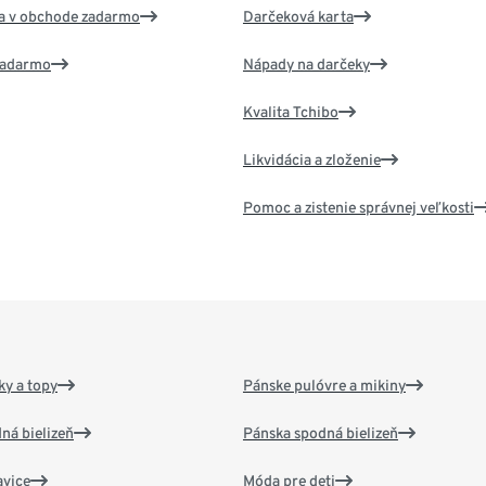
va v obchode zadarmo
Darčeková karta
 zadarmo
Nápady na darčeky
Kvalita Tchibo
Likvidácia a zloženie
Pomoc a zistenie správnej veľkosti
y a topy
Pánske pulóvre a mikiny
ná bielizeň
Pánska spodná bielizeň
vice
Móda pre deti