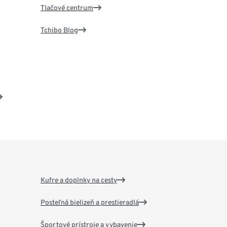
Tlačové centrum
Tchibo Blog
Kufre a doplnky na cesty
Posteľná bielizeň a prestieradlá
Športové prístroje a vybavenie