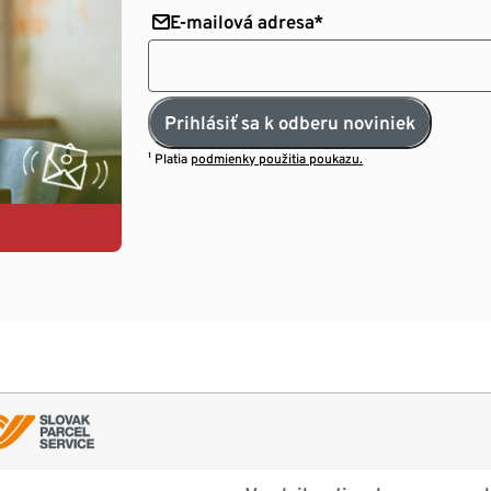
E-mailová adresa*
Prihlásiť sa k odberu noviniek
¹ Platia
podmienky použitia poukazu.