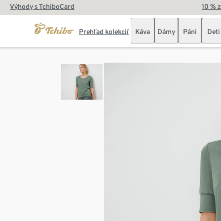
Výhody s TchiboCard
10 % 
Prehľad kolekcií
Káva
Dámy
Páni
Deti