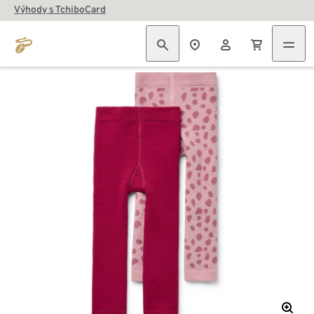
Výhody s TchiboCard