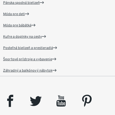
Pánska spodná bielizeň
Móda pre deti
Móda pre bábätká
Kufre a doplnky na cesty
Posteľná bielizeň a prestieradlá
Športové prístroje a vybavenie
Záhradný a balkónový nábytok
facebook
twitter
youtube
pinterest