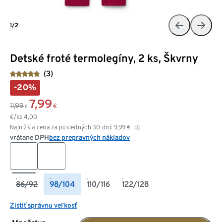
1/2
Detské froté termolegíny, 2 ks, Škvrny
(3)
-20%
7,99
11,99
€
€
€/ks
4,00
Najnižšia cena za posledných 30 dní:
9,99
€
vrátane DPH
bez prepravných nákladov
86/92
98/104
110/116
122/128
Zistiť správnu veľkosť