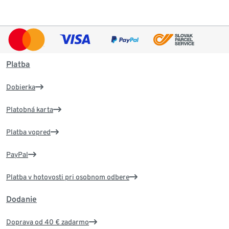
Platba
Dobierka
Platobná karta
Platba vopred
PayPal
Platba v hotovosti pri osobnom odbere
Dodanie
Doprava od 40 € zadarmo