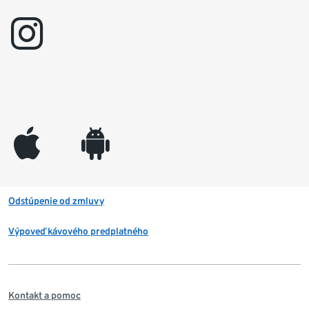
instagram
appleinc
android
Odstúpenie od zmluvy
Výpoveď kávového predplatného
Kontakt a pomoc