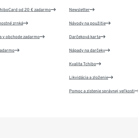
chiboCard od 20 € zadarmo
Newsletter
nostné zrnká
Návody na použitie
va v obchode zadarmo
Darčeková karta
 zadarmo
Nápady na darčeky
Kvalita Tchibo
Likvidácia a zloženie
Pomoc a zistenie správnej veľkosti