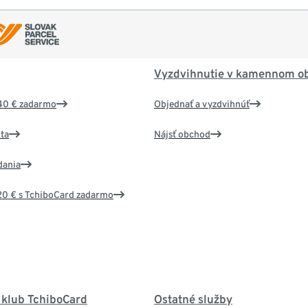
Vyzdvihnutie v kamennom o
40 € zadarmo
Objednať a vyzdvihnúť
ta
Nájsť obchod
dania
20 € s TchiboCard zadarmo
 klub TchiboCard
Ostatné služby