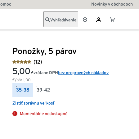
pomoc
Novinky v obchodoch
Vyhľadávanie
Ponožky, 5 párov
(12)
5,00
vrátane DPH
bez prepravných nákladov
€
€/pár
1,00
35-38
39-42
Zistiť správnu veľkosť
Momentálne nedostupné