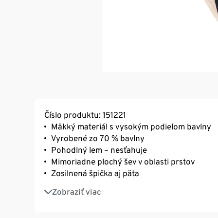
Číslo produktu: 151221
Mäkký materiál s vysokým podielom bavlny
Vyrobené zo 70 % bavlny
Pohodlný lem – nesťahuje
Mimoriadne plochý šev v oblasti prstov
Zosilnená špička aj päta
S elastanom: dobre držia tvar, perfektne sed
Zobraziť viac