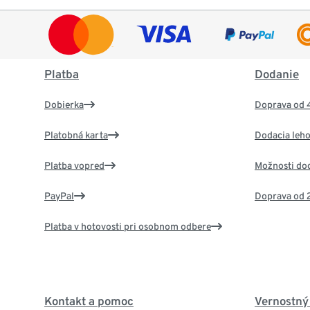
Platba
Dodanie
Dobierka
Doprava od 
Platobná karta
Dodacia leho
Platba vopred
Možnosti do
PayPal
Doprava od 
Platba v hotovosti pri osobnom odbere
Kontakt a pomoc
Vernostný