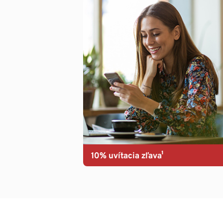
10% uvítacia zľava¹