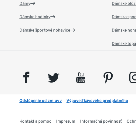
Dámy
Dámske blúzk
Dámske hodinky
Dámska spod
Dámske športové nohavice
Dámske noha
Dámske top
facebook
twitter
youtube
pinterest
insta
Odstúpenie od zmluvy
Výpoveď kávového predplatného
Kontakt a pomoc
Impresum
Informačná povinnosť
Ochr