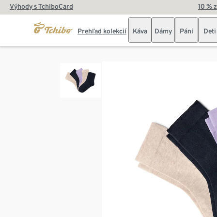
Výhody s TchiboCard
10 % 
Prehľad kolekcií
Káva
Dámy
Páni
Deti