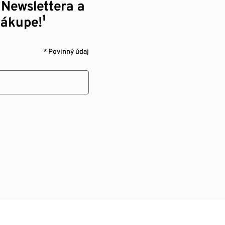
 Newslettera a
nákupe!¹
* Povinný údaj