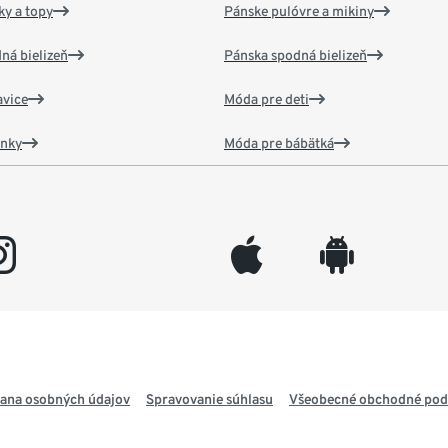
y a topy
Pánske pulóvre a mikiny
ná bielizeň
Pánska spodná bielizeň
vice
Móda pre deti
ánky
Móda pre bábätká
gram
appleinc
android
ana osobných údajov
Spravovanie súhlasu
Všeobecné obchodné po