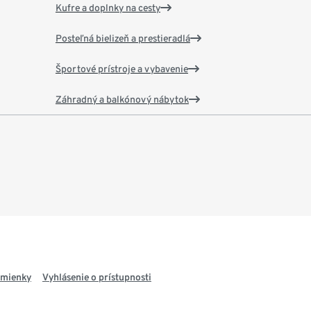
Kufre a doplnky na cesty
Posteľná bielizeň a prestieradlá
Športové prístroje a vybavenie
Záhradný a balkónový nábytok
dmienky
Vyhlásenie o prístupnosti