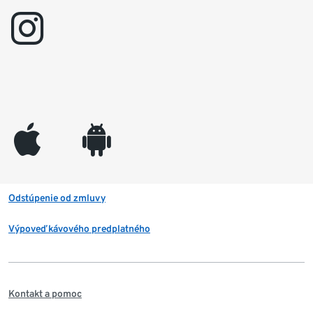
instagram
appleinc
android
Odstúpenie od zmluvy
Výpoveď kávového predplatného
Kontakt a pomoc