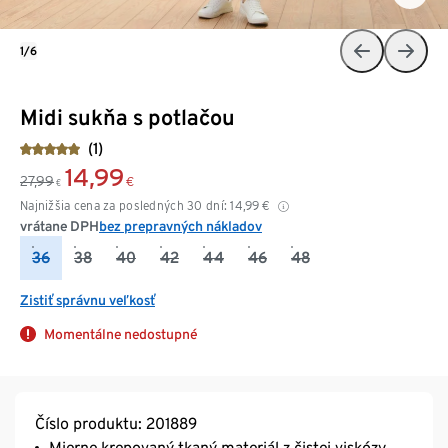
1/6
Midi sukňa s potlačou
(1)
14,99
27,99
€
€
Najnižšia cena za posledných 30 dní:
14,99
€
vrátane DPH
bez prepravných nákladov
36
38
40
42
44
46
48
Zistiť správnu veľkosť
Momentálne nedostupné
Číslo produktu: 201889
Mierne krepovaný tkaný materiál z čistej viskózy