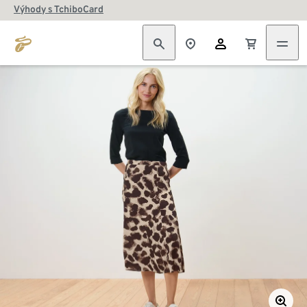
Výhody s TchiboCard