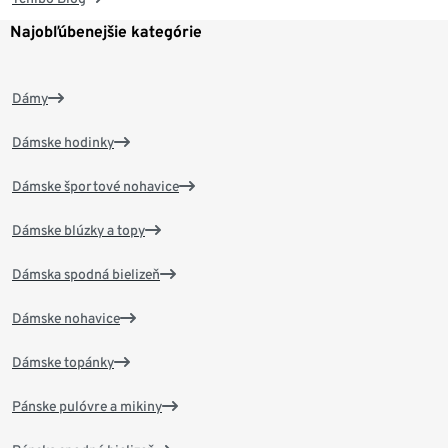
Najobľúbenejšie kategórie
Dámy
Dámske hodinky
Dámske športové nohavice
Dámske blúzky a topy
Dámska spodná bielizeň
Dámske nohavice
Dámske topánky
Pánske pulóvre a mikiny