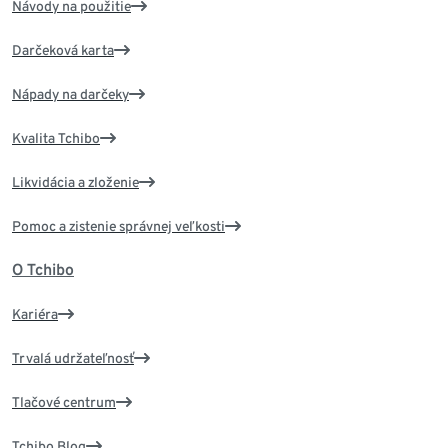
Návody na použitie
Darčeková karta
Nápady na darčeky
Kvalita Tchibo
Likvidácia a zloženie
Pomoc a zistenie správnej veľkosti
O Tchibo
Kariéra
Trvalá udržateľnosť
Tlačové centrum
Tchibo Blog