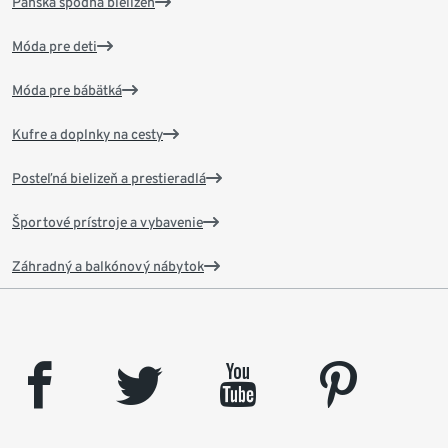
Pánska spodná bielizeň
Móda pre deti
Móda pre bábätká
Kufre a doplnky na cesty
Posteľná bielizeň a prestieradlá
Športové prístroje a vybavenie
Záhradný a balkónový nábytok
facebook
twitter
youtube
pinterest