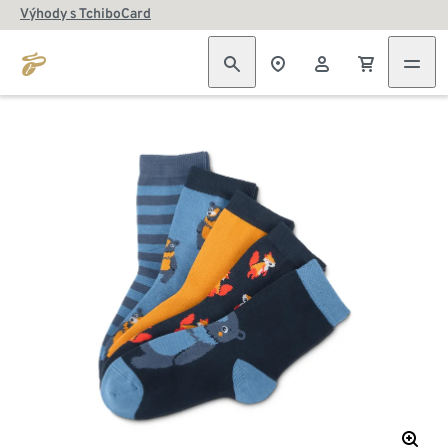
Výhody s TchiboCard