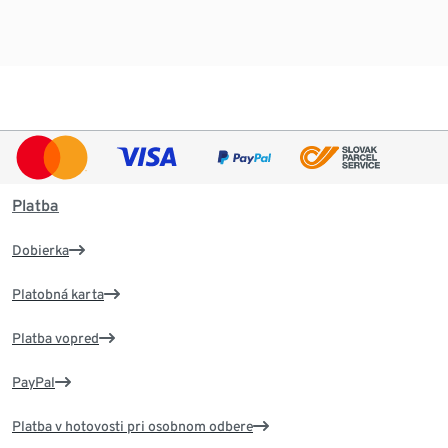
Platba
Dobierka
Platobná karta
Platba vopred
PayPal
Platba v hotovosti pri osobnom odbere