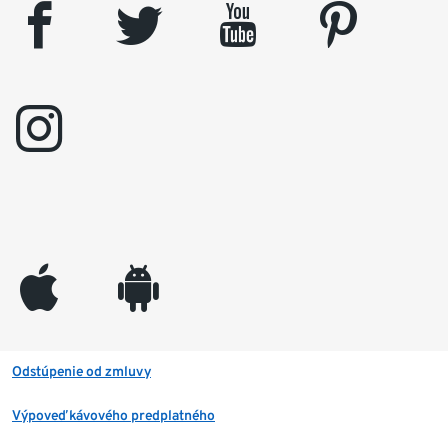
facebook
twitter
youtube
pinterest
instagram
appleinc
android
Odstúpenie od zmluvy
Výpoveď kávového predplatného