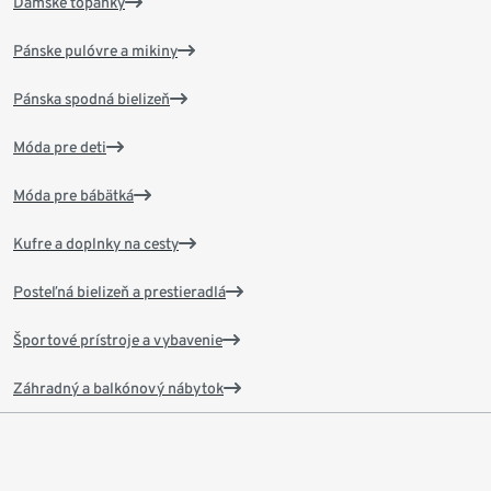
Dámske topánky
Pánske pulóvre a mikiny
Pánska spodná bielizeň
Móda pre deti
Móda pre bábätká
Kufre a doplnky na cesty
Posteľná bielizeň a prestieradlá
Športové prístroje a vybavenie
Záhradný a balkónový nábytok