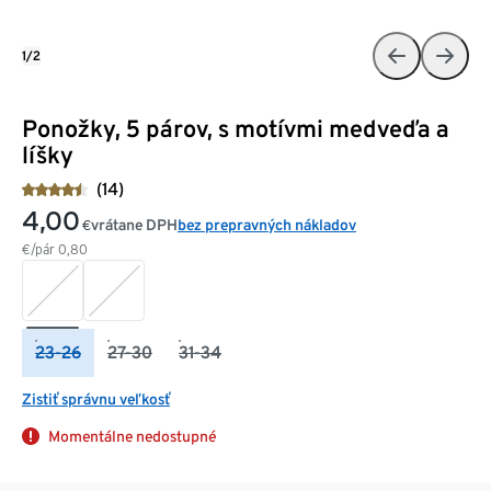
1/2
Ponožky, 5 párov, s motívmi medveďa a
líšky
(14)
4,00
vrátane DPH
bez prepravných nákladov
€
€/pár
0,80
23-26
27-30
31-34
Zistiť správnu veľkosť
Momentálne nedostupné