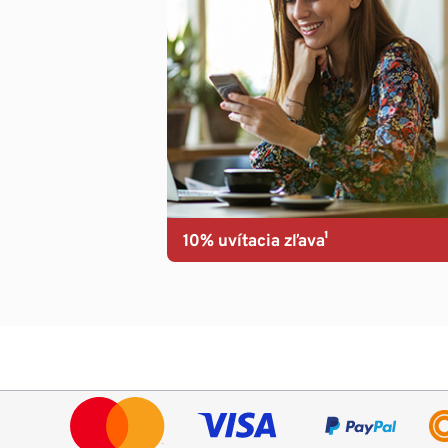
10% uvítacia zľava¹