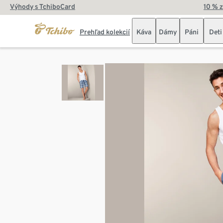
Výhody s TchiboCard
10 % 
Prehľad kolekcií
Káva
Dámy
Páni
Deti