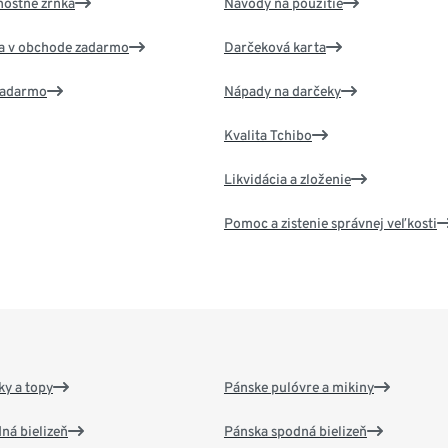
nostné zrnká
Návody na použitie
va v obchode zadarmo
Darčeková karta
 zadarmo
Nápady na darčeky
Kvalita Tchibo
Likvidácia a zloženie
Pomoc a zistenie správnej veľkosti
y a topy
Pánske pulóvre a mikiny
ná bielizeň
Pánska spodná bielizeň