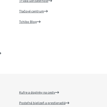
Trvalá udržateľnosť
Tlačové centrum
Tchibo Blog
Kufre a doplnky na cesty
Posteľná bielizeň a prestieradlá