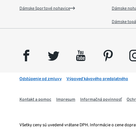
Dámske športové nohavice
Dámske noha
Dámske top
facebook
twitter
youtube
pinterest
insta
Odstúpenie od zmluvy
Výpoveď kávového predplatného
Kontakt a pomoc
Impresum
Informačná povinnosť
Ochr
Všetky ceny sú uvedené vrátane DPH. Informácie o cene dopr