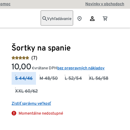
pomoc
Novinky v obchodoch
Vyhľadávanie
Šortky na spanie
(7)
10,00
vrátane DPH
bez prepravných nákladov
€
S 44/46
M 48/50
L 52/54
XL 56/58
XXL 60/62
Zistiť správnu veľkosť
Momentálne nedostupné