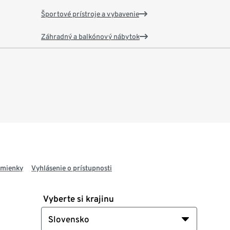
Športové prístroje a vybavenie
Záhradný a balkónový nábytok
dmienky
Vyhlásenie o prístupnosti
Vyberte si krajinu
Slovensko