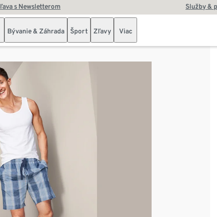
zľava s Newsletterom
Služby & 
Bývanie & Záhrada
Šport
Zľavy
Viac