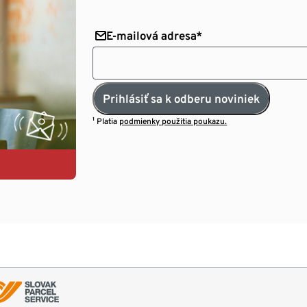
E-mailová adresa*
Prihlásiť sa k odberu noviniek
¹ Platia
podmienky použitia poukazu.