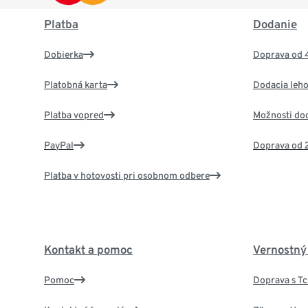
Platba
Dodanie
Dobierka
Doprava od 
Platobná karta
Dodacia leho
Platba vopred
Možnosti do
PayPal
Doprava od 
Platba v hotovosti pri osobnom odbere
Kontakt a pomoc
Vernostný
Pomoc
Doprava s T