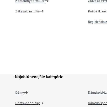
Kontaktný formulár
Zľava za Ver
Zákaznícka linka
Každá 11. ká
Registrácia
Najobľúbenejšie kategórie
Dámy
Dámske blúzk
Dámske hodinky
Dámska spod