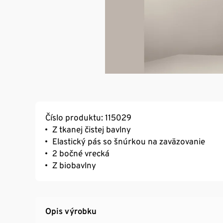
Číslo produktu: 115029
Z tkanej čistej bavlny
Elastický pás so šnúrkou na zaväzovanie
2 bočné vrecká
Z biobavlny
Opis výrobku