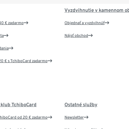
Vyzdvihnutie v kamennom o
40 € zadarmo
Objednať a vyzdvihnúť
ta
Nájsť obchod
dania
20 € s TchiboCard zadarmo
 klub TchiboCard
Ostatné služby
chiboCard od 20 € zadarmo
Newsletter