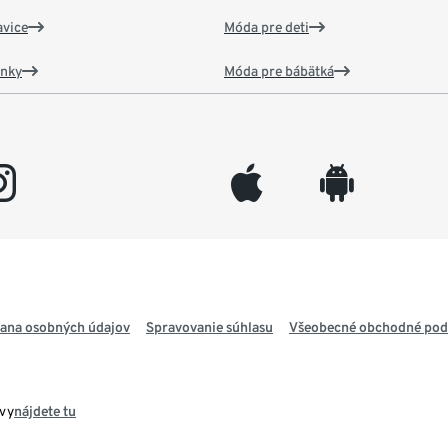
vice
Móda pre deti
ánky
Móda pre bábätká
gram
appleinc
android
ana osobných údajov
Spravovanie súhlasu
Všeobecné obchodné po
avy
nájdete tu