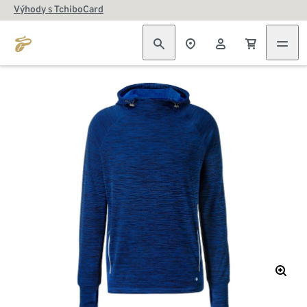
Výhody s TchiboCard