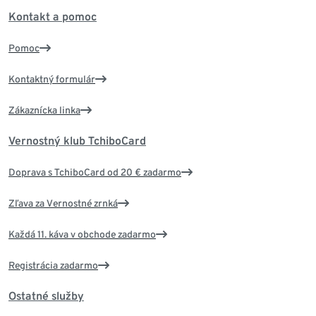
Kontakt a pomoc
Pomoc
Kontaktný formulár
Zákaznícka linka
Vernostný klub TchiboCard
Doprava s TchiboCard od 20 € zadarmo
Zľava za Vernostné zrnká
Každá 11. káva v obchode zadarmo
Registrácia zadarmo
Ostatné služby