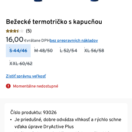
Bežecké termotričko s kapucňou
(5)
16,00
vrátane DPH
bez prepravných nákladov
€
S 44/46
M 48/50
L 52/54
XL 56/58
XXL 60/62
Zistiť správnu veľkosť
Momentálne nedostupné
Číslo produktu: 93026
Je priedušné, dobre odvádza vlhkosť a rýchlo schne
vďaka úprave DryActive Plus