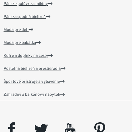
Pánske pulóvre a mikiny
Pánska spodná bielizeň
Móda pre deti
Móda pre bábätká
Kufre a doplnky na cesty
Posteľná bielizeň a prestieradlá
Športové prístroje a vybavenie
Záhradný a balkónový nábytok
facebook
twitter
youtube
pinterest