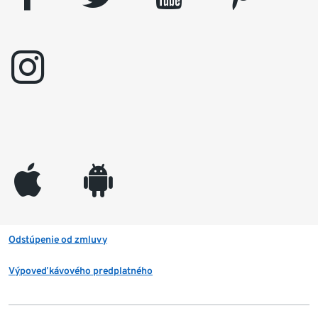
instagram
appleinc
android
Odstúpenie od zmluvy
Výpoveď kávového predplatného