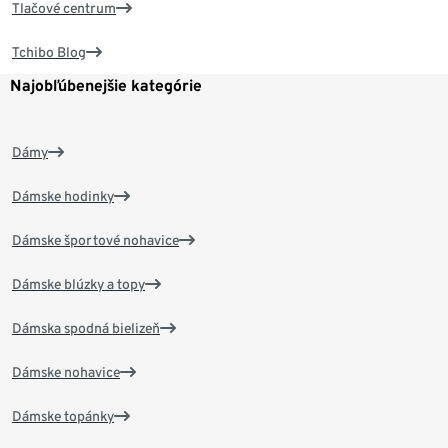
Tlačové centrum
Tchibo Blog
Najobľúbenejšie kategórie
Dámy
Dámske hodinky
Dámske športové nohavice
Dámske blúzky a topy
Dámska spodná bielizeň
Dámske nohavice
Dámske topánky