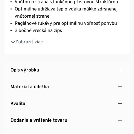
Vnútorná strana s funkčnou plástovou štruktúrou
Optimálne udržiava teplo vďaka mäkko zdrsnenej
vnútornej strane
Raglánové rukávy pre optimálnu voľnosť pohybu
2 bočné vrecká na zips
Kapucňa so sťahovacou šnúrkou – s brzdičkami na
Zobraziť viac
úpravu šírky
Konce rukávov s otvorom na palec
S reflexnými dizajnovými prvkami
S elastanom: dobre drží tvar, perfektne sedí a
Opis výrobku
zároveň umožňuje úplnú voľnosť pohybu
Materiál a údržba
Kvalita
Dodanie a vrátenie tovaru