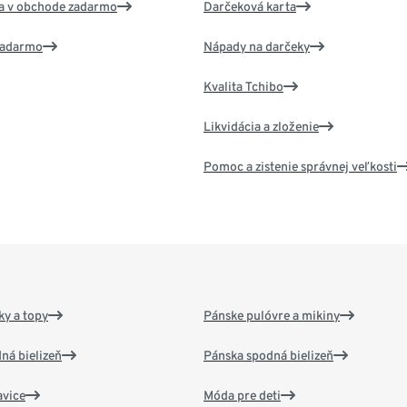
va v obchode zadarmo
Darčeková karta
 zadarmo
Nápady na darčeky
Kvalita Tchibo
Likvidácia a zloženie
Pomoc a zistenie správnej veľkosti
y a topy
Pánske pulóvre a mikiny
ná bielizeň
Pánska spodná bielizeň
vice
Móda pre deti