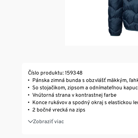
Číslo produktu: 159348
Pánska zimná bunda s obzvlášť mäkkým, ľah
So stojačikom, zipsom a odnímateľnou kapu
Vnútorná strana v kontrastnej farbe
Konce rukávov a spodný okraj s elastickou 
2 bočné vrecká na zips
Vnútorné vrecko na zips
Zobraziť viac
S pútkom na zavesenie