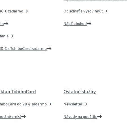
40 € zadarmo
Objednať a vyzdvihnúť
ta
Nájsť obchod
dania
20 € s TchiboCard zadarmo
 klub TchiboCard
Ostatné služby
chiboCard od 20 € zadarmo
Newsletter
nostné zrnká
Návody na použitie