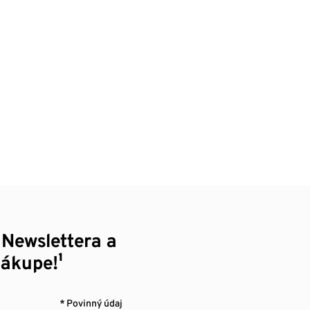
 Newslettera a
nákupe!¹
* Povinný údaj