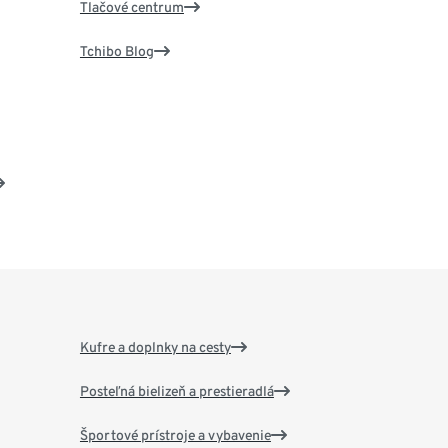
Tlačové centrum
Tchibo Blog
Kufre a doplnky na cesty
Posteľná bielizeň a prestieradlá
Športové prístroje a vybavenie