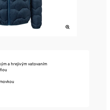
kým a hrejivým vatovaním
cňou
lemovkou