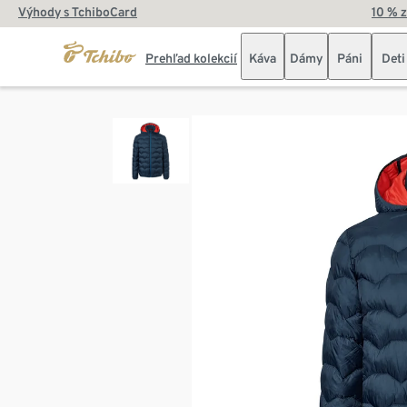
Výhody s TchiboCard
10 % 
Prehľad kolekcií
Káva
Dámy
Páni
Deti