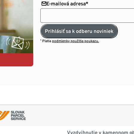
E-mailová adresa*
Prihlásiť sa k odberu noviniek
¹ Platia
podmienky použitia poukazu.
Vyzdvihnutie v kamennom o