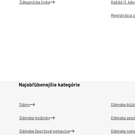
Zákaznícka linka
Každá 11. ká
Registrácia
Najobľúbenejšie kategórie
Dámy
Dámske blúzk
Dámske hodinky
Dámska spod
Dámske športové nohavice
Dámske noha