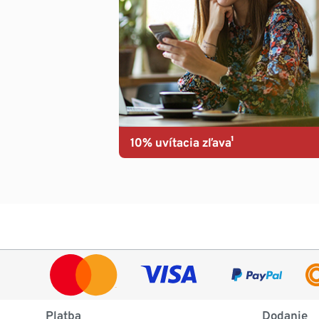
10% uvítacia zľava¹
Platba
Dodanie