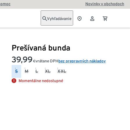
pomoc
Novinky v obchodoch
Vyhľadávanie
Prešívaná bunda
39,99
vrátane DPH
bez prepravných nákladov
€
S
M
L
XL
XXL
Momentálne nedostupné