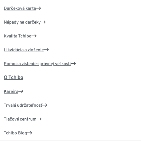
Darčeková karta
Nápady na darčeky
Kvalita Tchibo
Likvidácia a zloženie
Pomoc a zistenie správnej veľkosti
O Tchibo
Kariéra
Trvalá udržateľnosť
Tlačové centrum
Tchibo Blog