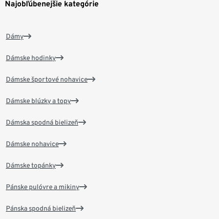
Najobľúbenejšie kategórie
Dámy
Dámske hodinky
Dámske športové nohavice
Dámske blúzky a topy
Dámska spodná bielizeň
Dámske nohavice
Dámske topánky
Pánske pulóvre a mikiny
Pánska spodná bielizeň