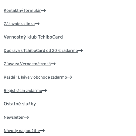
Kontaktný formulár
Zákaznícka linka
Vernostný klub TchiboCard
Doprava s TchiboCard od 20 € zadarmo
Zľava za Vernostné zrnká
Každá 11. káva v obchode zadarmo
Registrácia zadarmo
Ostatné služby
Newsletter
Návody na použitie