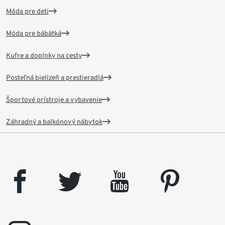
Móda pre deti
Móda pre bábätká
Kufre a doplnky na cesty
Posteľná bielizeň a prestieradlá
Športové prístroje a vybavenie
Záhradný a balkónový nábytok
facebook
twitter
youtube
pinterest