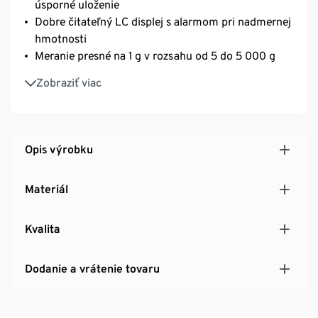
úsporné uloženie
Dobre čitateľný LC displej s alarmom pri nadmernej
hmotnosti
Meranie presné na 1 g v rozsahu od 5 do 5 000 g
Automatické vypínanie po 60 sekundách
Zobraziť viac
Váženie/meranie v jednotkách g, ml, fl. oz, lb oz
Zavesenie na stenu na priestorovo úsporné uloženie
na dosah ruky
Opis výrobku
Materiál
Kvalita
Dodanie a vrátenie tovaru