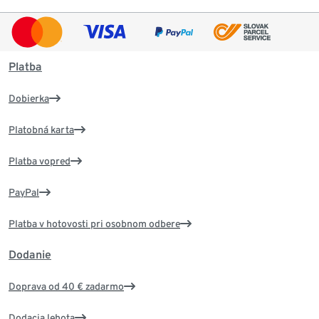
Platba
Dobierka
Platobná karta
Platba vopred
PayPal
Platba v hotovosti pri osobnom odbere
Dodanie
Doprava od 40 € zadarmo
Dodacia lehota