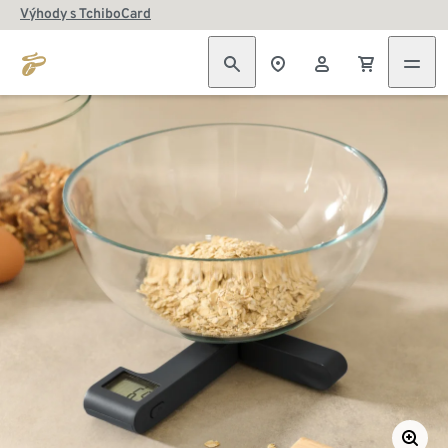
Výhody s TchiboCard