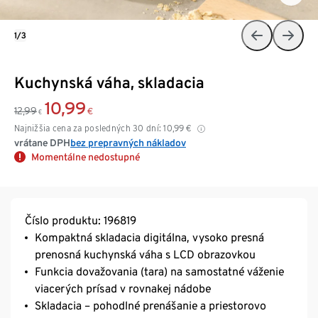
1/3
Kuchynská váha, skladacia
10,99
12,99
€
€
Najnižšia cena za posledných 30 dní:
10,99
€
vrátane DPH
bez prepravných nákladov
Momentálne nedostupné
Číslo produktu: 196819
Kompaktná skladacia digitálna, vysoko presná
prenosná kuchynská váha s LCD obrazovkou
Funkcia dovažovania (tara) na samostatné váženie
viacerých prísad v rovnakej nádobe
Skladacia – pohodlné prenášanie a priestorovo