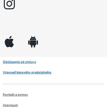
instagram
appleinc
android
Odstúpenie od zmluvy
Výpoveď kávového predplatného
Kontakt a pomoc
Impresum