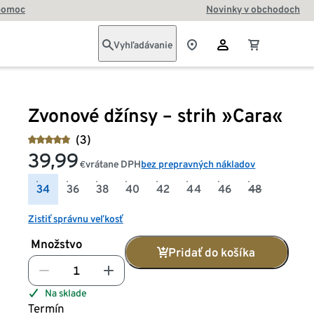
pomoc
Novinky v obchodoch
Vyhľadávanie
Zvonové džínsy – strih »Cara«
(3)
39,99
vrátane DPH
bez prepravných nákladov
€
34
36
38
40
42
44
46
48
Zistiť správnu veľkosť
Množstvo
Pridať do košíka
Na sklade
Termín