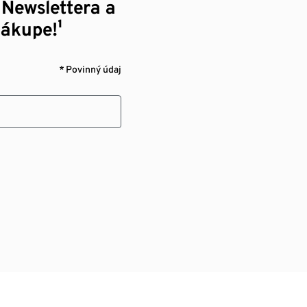
 Newslettera a
nákupe!¹
* Povinný údaj