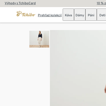
Výhody s TchiboCard
10 % 
Prehľad kolekcií
Káva
Dámy
Páni
Deti