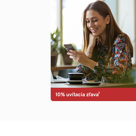
10% uvítacia zľava¹