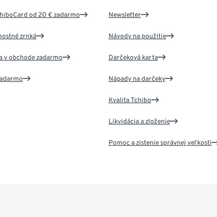
chiboCard od 20 € zadarmo
Newsletter
nostné zrnká
Návody na použitie
va v obchode zadarmo
Darčeková karta
 zadarmo
Nápady na darčeky
Kvalita Tchibo
Likvidácia a zloženie
Pomoc a zistenie správnej veľkosti