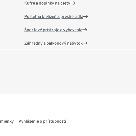
Kufre a doplnky na cesty
Posteľná bielizeň a prestieradlá
Športové prístroje a vybavenie
Záhradný a balkónový nábytok
dmienky
Vyhlásenie o prístupnosti