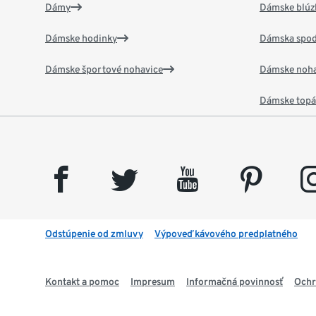
Dámy
Dámske blúzk
Dámske hodinky
Dámska spod
Dámske športové nohavice
Dámske noha
Dámske top
facebook
twitter
youtube
pinterest
insta
Odstúpenie od zmluvy
Výpoveď kávového predplatného
Kontakt a pomoc
Impresum
Informačná povinnosť
Ochr