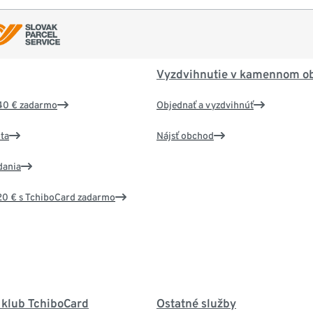
Vyzdvihnutie v kamennom o
40 € zadarmo
Objednať a vyzdvihnúť
ta
Nájsť obchod
dania
20 € s TchiboCard zadarmo
 klub TchiboCard
Ostatné služby