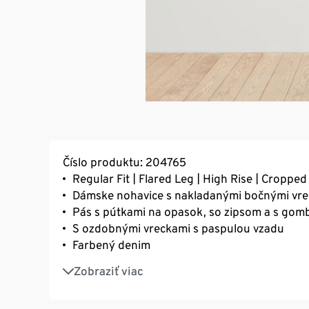
Číslo produktu: 204765
Regular Fit | Flared Leg | High Rise | Croppe
Dámske nohavice s nakladanými bočnými vre
Pás s pútkami na opasok, so zipsom a s go
S ozdobnými vreckami s paspulou vzadu
Farbený denim
S elastanom: dobre držia tvar, perfektne sed
Zobraziť viac