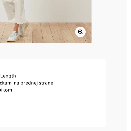
d Length
ckami na prednej strane
mbíkom
ia a výborne sa nosia