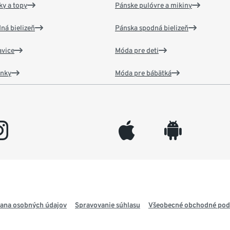
y a topy
Pánske pulóvre a mikiny
ná bielizeň
Pánska spodná bielizeň
vice
Móda pre deti
ánky
Móda pre bábätká
gram
appleinc
android
ana osobných údajov
Spravovanie súhlasu
Všeobecné obchodné po