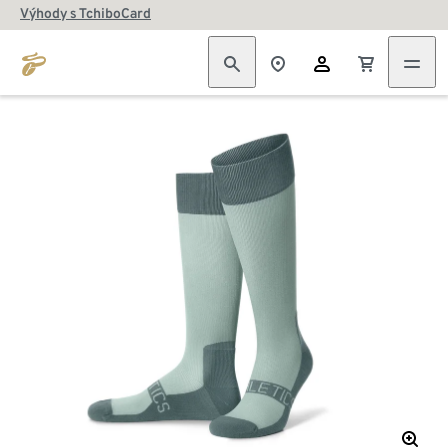
Výhody s TchiboCard