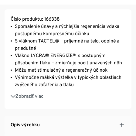
Číslo produktu: 166338
Spomalenie únavy a rýchlejšia regenerácia vďaka
postupnému kompresnému účinku
S vláknom TACTEL® – príjemné na telo, odolné a
priedušné
Vlákno LYCRA® ENERGIZE™ s postupným
pôsobením tlaku – zmierňuje pocit unavených nôh
Môžu mať stimulačný a regeneračný účinok
Výnimočne mäkká výstelka v typických oblastiach
zvýšeného zaťaženia a tlaku
Kompresia v oblasti členkov a lýtok
Zobraziť viac
Obzvlášť plochý šev v oblasti prstov
Unisex
S polyamidom
Opis výrobku