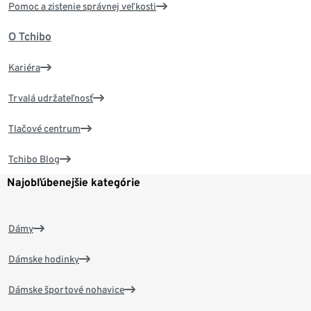
Pomoc a zistenie správnej veľkosti
O Tchibo
Kariéra
Trvalá udržateľnosť
Tlačové centrum
Tchibo Blog
Najobľúbenejšie kategórie
Dámy
Dámske hodinky
Dámske športové nohavice