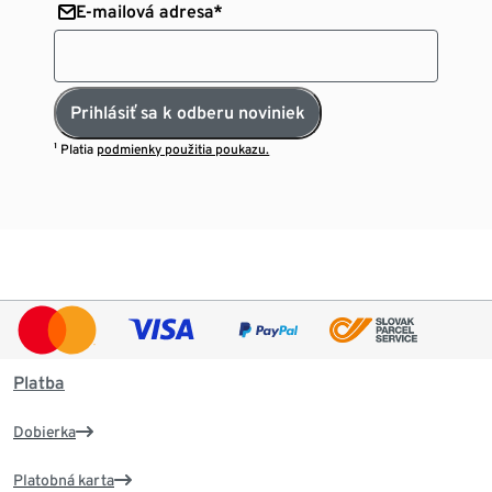
E-mailová adresa*
Prihlásiť sa k odberu noviniek
¹ Platia
podmienky použitia poukazu.
Platba
Dobierka
Platobná karta