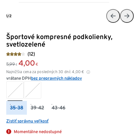
1/2
Športové kompresné podkolienky,
svetlozelené
(12)
4,00
5,99
€
€
Najnižšia cena za posledných 30 dní:
4,00
€
vrátane DPH
bez prepravných nákladov
35-38
39-42
43-46
Zistiť správnu veľkosť
Momentálne nedostupné