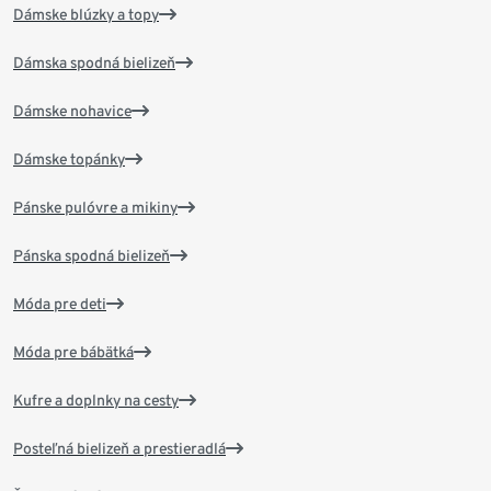
Dámske blúzky a topy
Dámska spodná bielizeň
Dámske nohavice
Dámske topánky
Pánske pulóvre a mikiny
Pánska spodná bielizeň
Móda pre deti
Móda pre bábätká
Kufre a doplnky na cesty
Posteľná bielizeň a prestieradlá